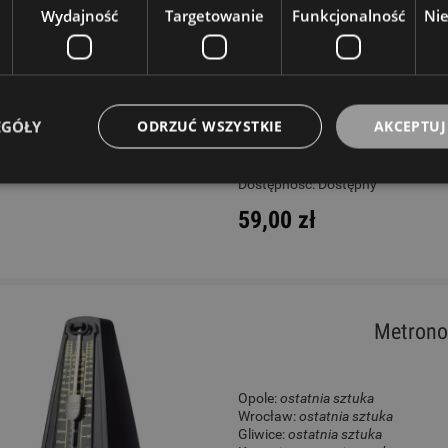
Wydajność
Targetowanie
Funkcjonalność
Ni
Opole:
ostatnie sztuki
Wrocław:
ostatnie sztuki
Gliwice:
ostatnie sztuki
Katowice:
ostatnie sztuki
Wysyłkowy:
brak
EGÓŁY
ODRZUĆ WSZYSTKIE
AKCEPTUJ
W rezerwacji: 0
Dostępność:
Dostępny
59,00 zł
Metrono
Opole:
ostatnia sztuka
Wrocław:
ostatnia sztuka
Gliwice:
ostatnia sztuka