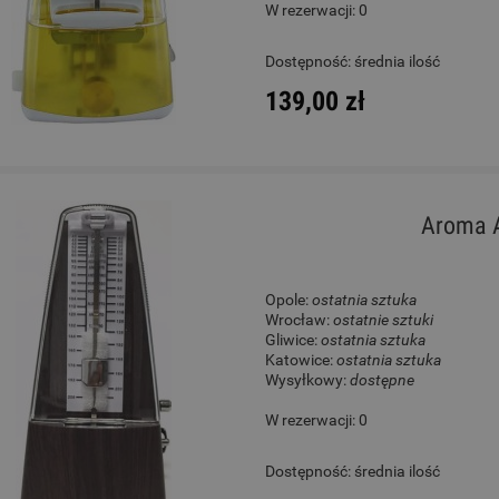
W rezerwacji: 0
l - Mes MPZ1412B Marching
Gitara Klasyczna 4/4 - K
Dostępność:
średnia ilość
Snare
S65C GG Sofia Guita
139,00 zł
1 100,00 zł
1 050,00 zł
Cena regularna:
1 619,00 zł
Cena regularna:
1 355,00 zł
Najniższa cena:
1 619,00 zł
Najniższa cena:
1 355,00 zł
Aroma 
DO KOSZYKA
DO KOSZYKA
Opole:
ostatnia sztuka
Wrocław:
ostatnie sztuki
Gliwice:
ostatnia sztuka
Katowice:
ostatnia sztuka
Wysyłkowy:
dostępne
W rezerwacji: 0
Dostępność:
średnia ilość