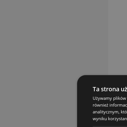
Ta strona u
Używamy plików co
również informac
analitycznym, któ
wyniku korzystani