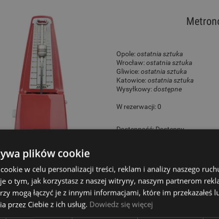
Metron
Opole:
ostatnia sztuka
Wrocław:
ostatnia sztuka
Gliwice:
ostatnia sztuka
Katowice:
ostatnia sztuka
Wysyłkowy:
dostępne
W rezerwacji: 0
Dostępność:
Dostępny
129,00 zł
żywa plików cookie
okie w celu personalizacji treści, reklam i analizy naszego ru
je o tym, jak korzystasz z naszej witryny, naszym partnerom re
rzy mogą łączyć je z innymi informacjami, które im przekazałeś l
Aro
a przez Ciebie z ich usług.
Dowiedz się więcej