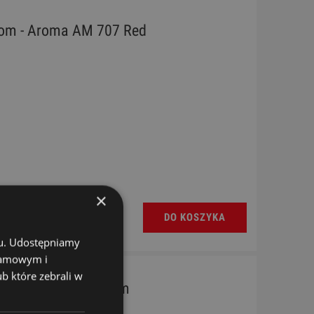
om - Aroma AM 707 Red
×
DO KOSZYKA
chu. Udostępniamy
klamowym i
ub które zebrali w
ma AM 702 Metronom