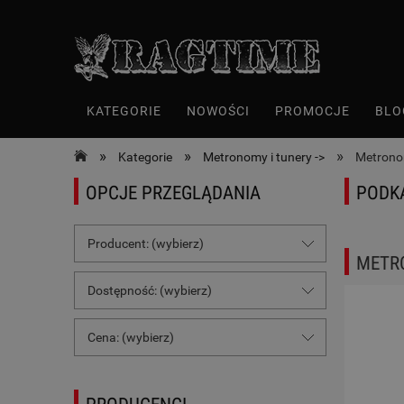
KATEGORIE
NOWOŚCI
PROMOCJE
BLO
»
»
»
Kategorie
Metronomy i tunery ->
Metrono
OPCJE PRZEGLĄDANIA
PODK
Producent: (wybierz)
METR
Dostępność: (wybierz)
Cena: (wybierz)