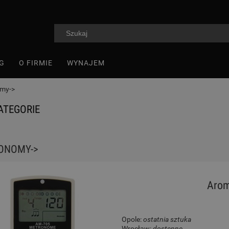
G
O FIRMIE
WYNAJEM
my->
ATEGORIE
ONOMY->
Aro
Opole:
ostatnia sztuka
Wrocław:
dostępne