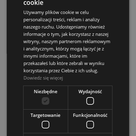
cookie
Używamy plików cookie w celu
Wzmacniacz klawiszowy - Peavey KB 5
personalizacji treści, reklam i analizy
naszego ruchu. Udostępniamy również
Dostępność:
tymczasowo
informacje o tym, jak korzystasz z naszej
niedostępny
witryny, naszym partnerom reklamowym
1 899,00 zł
i analitycznym, którzy mogą łączyć je z
innymi informacjami, które im
przekazałeś lub które zebrali w wyniku
POWIADOM O DOSTĘPNOŚCI
korzystania przez Ciebie z ich usług.
Dowiedz się więcej
Niezbędne
Wydajność
Wzmacniacz klawiszowy - Roland KC 200
Dostępność:
tymczasowo
Targetowanie
Funkcjonalność
niedostępny
2 189,00 zł