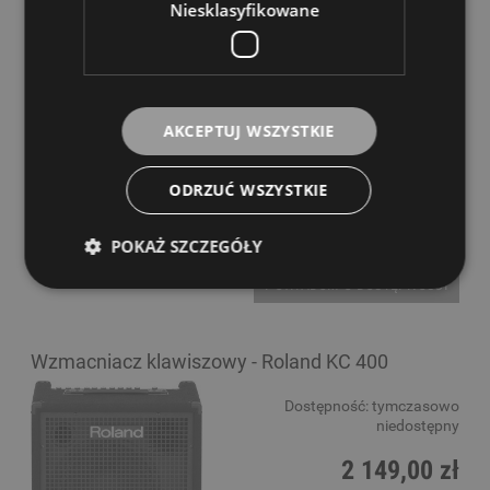
Niesklasyfikowane
POWIADOM O DOSTĘPNOŚCI
Wzmacniacz klawiszowy - Roland KC 220
AKCEPTUJ WSZYSTKIE
Dostępność:
tymczasowo
niedostępny
ODRZUĆ WSZYSTKIE
1 899,00 zł
POKAŻ SZCZEGÓŁY
POWIADOM O DOSTĘPNOŚCI
Wzmacniacz klawiszowy - Roland KC 400
Dostępność:
tymczasowo
niedostępny
2 149,00 zł