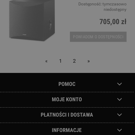
Dostępność:
tymczasowo
niedostępny
705,00 zł
POWIADOM O DOSTĘPNOŚCI
«
1
2
»
POMOC
MOJE KONTO
PŁATNOŚCI I DOSTAWA
INFORMACJE