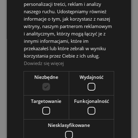
personalizacji treści, reklam i analizy
Roy Benson HR 212 Waltornia Bb Dziecięca
naszego ruchu. Udostępniamy również
informacje o tym, jak korzystasz z naszej
Dostępność:
Dostępny
witryny, naszym partnerom reklamowym
i analitycznym, którzy mogą łączyć je z
2 699,00 zł
innymi informacjami, które im
przekazałeś lub które zebrali w wyniku
DO KOSZYKA
korzystania przez Ciebie z ich usług.
Dowiedz się więcej
Suzuki MCT1 + Case ABS Trąbka
Niezbędne
Wydajność
Dostępność:
Dostępny
1 529,00 zł
Targetowanie
Funkcjonalność
DO KOSZYKA
Niesklasyfikowane