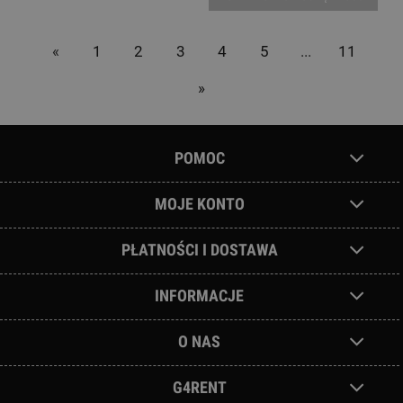
«
1
2
3
4
5
...
11
»
POMOC
MOJE KONTO
PŁATNOŚCI I DOSTAWA
INFORMACJE
O NAS
G4RENT