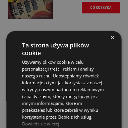
DO KOSZYKA
×
Struny do Gitary Basowej - Magma BE145S
Ta strona używa plików
Dostępność:
Dostępny
cookie
111,00 zł
Używamy plików cookie w celu
personalizacji treści, reklam i analizy
naszego ruchu. Udostępniamy również
DO KOSZYKA
informacje o tym, jak korzystasz z naszej
witryny, naszym partnerom reklamowym
i analitycznym, którzy mogą łączyć je z
innymi informacjami, które im
Struny do Gitary Basowej - Magma BE150N+ 42-
przekazałeś lub które zebrali w wyniku
100
korzystania przez Ciebie z ich usług.
Dowiedz się więcej
Dostępność:
Dostępny