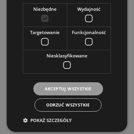
79,00 zł
Niezbędne
Wydajność
DO KOSZYKA
Targetowanie
Funkcjonalność
Niesklasyfikowane
Struny do Gitary Basowej - Orphee VX130 40-120
Bass Strings
Dostępność:
Dostępny
39,00 zł
AKCEPTUJ WSZYSTKIE
DO KOSZYKA
ODRZUĆ WSZYSTKIE
POKAŻ SZCZEGÓŁY