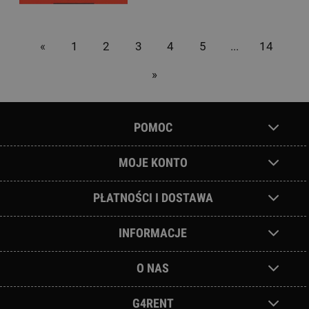
«
1
2
3
4
5
...
14
»
POMOC
MOJE KONTO
PŁATNOŚCI I DOSTAWA
INFORMACJE
O NAS
G4RENT