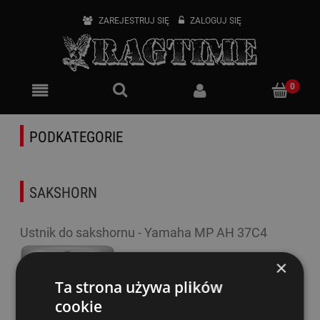
ZAREJESTRUJ SIĘ
ZALOGUJ SIĘ
PODKATEGORIE
SAKSHORN
Ustnik do sakshornu - Yamaha MP AH 37C4
Dostępność:
tymczasowo
×
niedostępny
Ta strona używa plików
175,00 zł
cookie