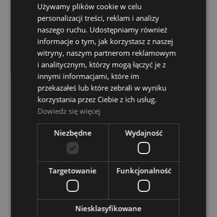
Używamy plików cookie w celu
POWIADOM O DOSTĘPNOŚCI
personalizacji treści, reklam i analizy
naszego ruchu. Udostępniamy również
informacje o tym, jak korzystasz z naszej
witryny, naszym partnerom reklamowym
i analitycznym, którzy mogą łączyć je z
innymi informacjami, które im
przekazałeś lub które zebrali w wyniku
korzystania przez Ciebie z ich usług.
Dowiedz się więcej
Ustnik do sakshornu - Yamaha MP AH 38D4
Niezbędne
Wydajność
Dostępność:
tymczasowo
niedostępny
Targetowanie
Funkcjonalność
175,00 zł
POWIADOM O DOSTĘPNOŚCI
Niesklasyfikowane