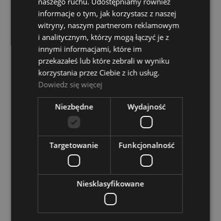
naszego ruchu. Udostępniamy również
DO KOSZYKA
informacje o tym, jak korzystasz z naszej
witryny, naszym partnerom reklamowym
i analitycznym, którzy mogą łączyć je z
Stefy Line AB200 Pokrowiec na akordeon 120
innymi informacjami, które im
basów
przekazałeś lub które zebrali w wyniku
korzystania przez Ciebie z ich usług.
Dostępność:
Dostępny
Dowiedz się więcej
389,00 zł
Niezbędne
Wydajność
DO KOSZYKA
Targetowanie
Funkcjonalność
Stefy Line AB200 Pokrowiec na akordeon 96
basów
Niesklasyfikowane
Dostępność:
Dostępny
369,00 zł