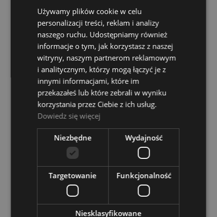
Używamy plików cookie w celu
Odsłuch bezprzewodowy - XVIVE U4 Set
personalizacji treści, reklam i analizy
Dostępność:
Dostępny
naszego ruchu. Udostępniamy również
informacje o tym, jak korzystasz z naszej
845,00 zł
witryny, naszym partnerom reklamowym
i analitycznym, którzy mogą łączyć je z
DO KOSZYKA
innymi informacjami, które im
przekazałeś lub które zebrali w wyniku
korzystania przez Ciebie z ich usług.
Dowiedz się więcej
RH Sound WR 218
Niezbędne
Wydajność
Dostępność:
Dostępny
639,00 zł
Targetowanie
Funkcjonalność
DO KOSZYKA
Niesklasyfikowane