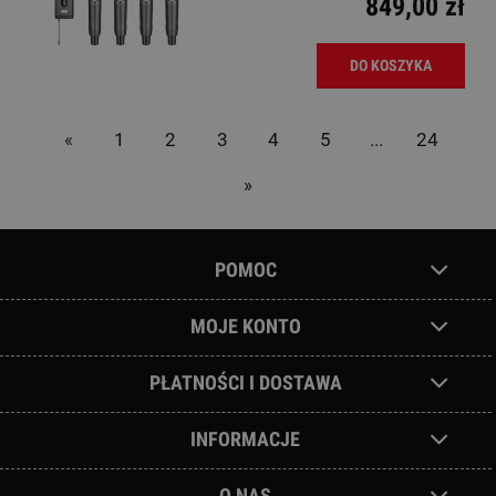
849,00 zł
DO KOSZYKA
«
1
2
3
4
5
...
24
»
POMOC
MOJE KONTO
PŁATNOŚCI I DOSTAWA
INFORMACJE
O NAS