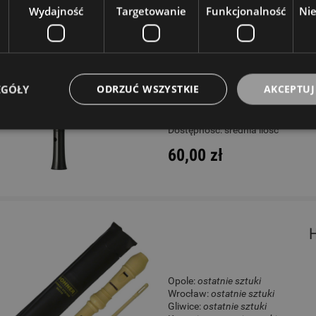
Wydajność
Targetowanie
Funkcjonalność
Ni
Opole:
ostatnie sztuki
Wrocław:
ostatnie sztuki
Gliwice:
ostatnie sztuki
Katowice:
ostatnie sztuki
Wysyłkowy:
brak
EGÓŁY
ODRZUĆ WSZYSTKIE
AKCEPTUJ
W rezerwacji: 0
Dostępność:
średnia ilość
60,00 zł
H
Opole:
ostatnie sztuki
Wrocław:
ostatnie sztuki
Gliwice:
ostatnie sztuki