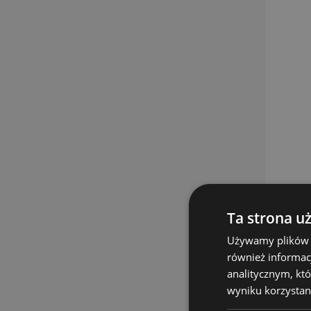
Ta strona u
Używamy plików co
również informac
analitycznym, któ
wyniku korzystani