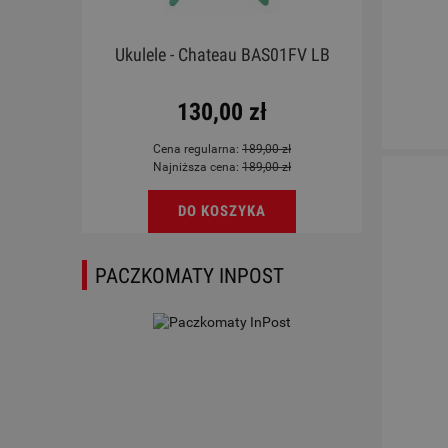
rdoba
Ukulele - Chateau BAS01FV LB
ky
130,00 zł
Cena regularna:
189,00 zł
Najniższa cena:
189,00 zł
DO KOSZYKA
PACZKOMATY INPOST