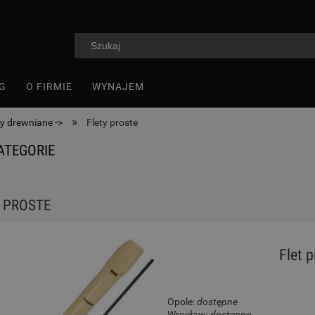
G
O FIRMIE
WYNAJEM
»
y drewniane ->
Flety proste
ATEGORIE
 PROSTE
Flet 
Opole:
dostępne
Wrocław:
dostępne