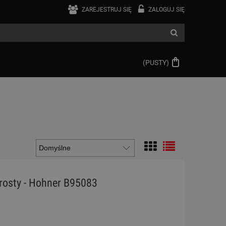
ZAREJESTRUJ SIĘ
ZALOGUJ SIĘ
(PUSTY)
prosty - Hohner B95083