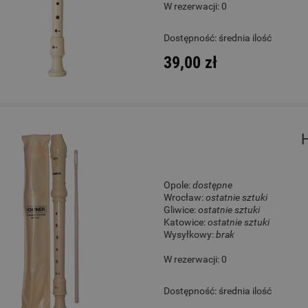
W rezerwacji: 0
Magadi M14E Kalimba
Gitara Klasyczna 4/4 - Co
Dostępność:
średnia ilość
Protege C1 Matiz Classic
39,00 zł
219,00 zł
930,00 zł
Cena regularna:
279,00 zł
Cena regularna:
1 089,00 zł
Najniższa cena:
279,00 zł
Najniższa cena:
1 089,00 zł
H
DO KOSZYKA
DO KOSZYKA
Opole:
dostępne
Wrocław:
ostatnie sztuki
Gliwice:
ostatnie sztuki
Katowice:
ostatnie sztuki
Wysyłkowy:
brak
W rezerwacji: 0
Dostępność:
średnia ilość