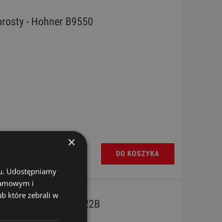
prosty - Hohner B9550
×
DO KOSZYKA
chu. Udostępniamy
klamowym i
ub które zebrali w
rosty - Yamaha YRN 22B