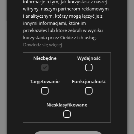
informacje o tym, jak korzystasz z naszej
witryny, naszym partnerom reklamowym
DO KOSZYKA
i analitycznym, którzy mogą łączyć je z
innymi informacjami, które im
przekazałeś lub które zebrali w wyniku
Zasilacz do Efektów - TC Helicon Singles Connect
korzystania przez Ciebie z ich usług.
Kit
Dowiedz się więcej
Dostępność:
Dostępny
Niezbędne
Wydajność
209,00 zł
DO KOSZYKA
Targetowanie
Funkcjonalność
Zasilacz Impulsowy - +10V 2.0A 1.7/4.8mm
Niesklasyfikowane
Dostępność:
Dostępny
19,00 zł