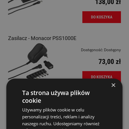
138,00 zł
DO KOSZYKA
Zasilacz - Monacor PSS1000E
Dostępność:
Dostępny
73,00 zł
DO KOSZYKA
×
Ta strona używa plików
cookie
Zasilacz - Monacor PSS600E
Używamy plików cookie w celu
Dostępność:
Dostępny
personalizacji treści, reklam i analizy
naszego ruchu. Udostępniamy również
57,00 zł