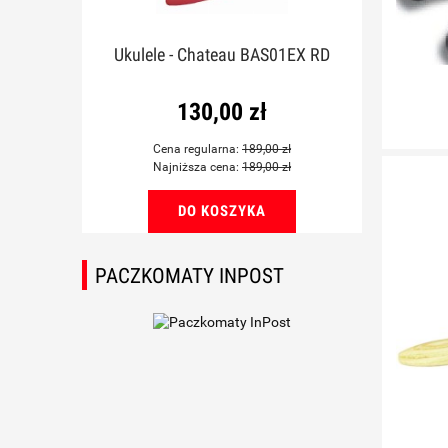
rdoba
Ukulele - Chateau BAS01EX RD
a
130,00 zł
Cena regularna:
189,00 zł
Najniższa cena:
189,00 zł
DO KOSZYKA
PACZKOMATY INPOST