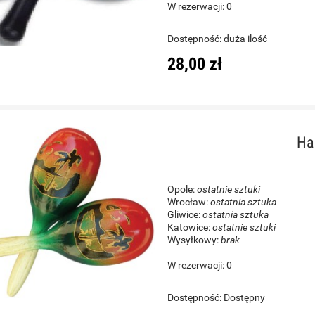
W rezerwacji: 0
World Max DC660W
Gitara Klasyczna 4/4 - Co
Dostępność:
duża ilość
Protege C1 Matiz Cora
28,00 zł
419,00 zł
930,00 zł
Cena regularna:
502,00 zł
Cena regularna:
1 089,00 zł
Najniższa cena:
502,00 zł
Najniższa cena:
1 089,00 zł
Ha
DO KOSZYKA
DO KOSZYKA
Opole:
ostatnie sztuki
Wrocław:
ostatnia sztuka
Gliwice:
ostatnia sztuka
Katowice:
ostatnie sztuki
Wysyłkowy:
brak
W rezerwacji: 0
Dostępność:
Dostępny