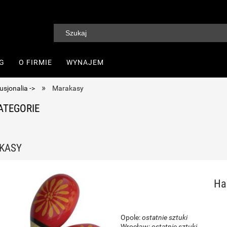
G
O FIRMIE
WYNAJEM
»
usjonalia ->
Marakasy
ATEGORIE
KASY
Ha
Opole:
ostatnie sztuki
Wrocław:
ostatnie sztuki