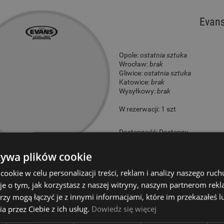
Evans
Opole:
ostatnia sztuka
Wrocław:
brak
Gliwice:
ostatnia sztuka
Katowice:
brak
Wysyłkowy:
brak
W rezerwacji: 1 szt
Dostępność:
Dostępny
99,00 zł
żywa plików cookie
okie w celu personalizacji treści, reklam i analizy naszego ru
je o tym, jak korzystasz z naszej witryny, naszym partnerom re
rzy mogą łączyć je z innymi informacjami, które im przekazałeś l
Aquarian 10" Res
a przez Ciebie z ich usług.
Dowiedz się więcej