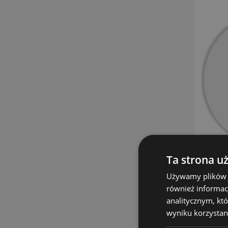
Ta strona u
Używamy plików co
również informac
analitycznym, któ
wyniku korzystani