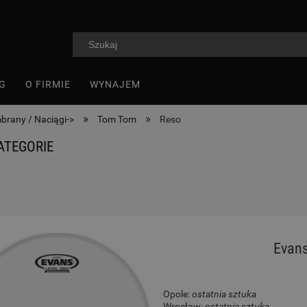
G
O FIRMIE
WYNAJEM
»
»
rany / Naciągi->
Tom Tom
Reso
ATEGORIE
Evans
Opole:
ostatnia sztuka
Wrocław:
ostatnia sztuka