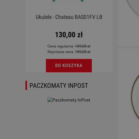
rdoba
Ukulele - Chateau BAS01FV LB
ky
130,00 zł
Cena regularna:
189,00 zł
Najniższa cena:
189,00 zł
DO KOSZYKA
PACZKOMATY INPOST