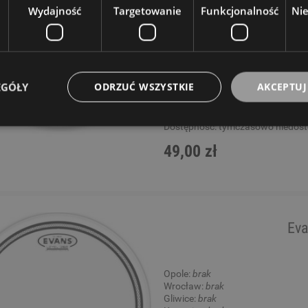
Wydajność
Targetowanie
Funkcjonalność
Ni
Opole:
brak
Wrocław:
brak
Gliwice:
brak
Katowice:
brak
Wysyłkowy:
brak
EGÓŁY
ODRZUĆ WSZYSTKIE
AKCEPTUJ
W rezerwacji: 0
Dostępność:
tymczasowo niedos
49,00 zł
Eva
Opole:
brak
Wrocław:
brak
Gliwice:
brak