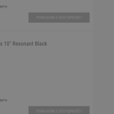
tępny
POWIADOM O DOSTĘPNOŚCI
s 10" Resonant Black
tępny
POWIADOM O DOSTĘPNOŚCI