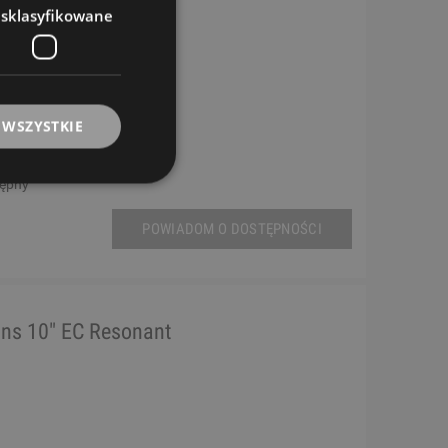
esklasyfikowane
 WSZYSTKIE
tępny
POWIADOM O DOSTĘPNOŚCI
ns 10" EC Resonant