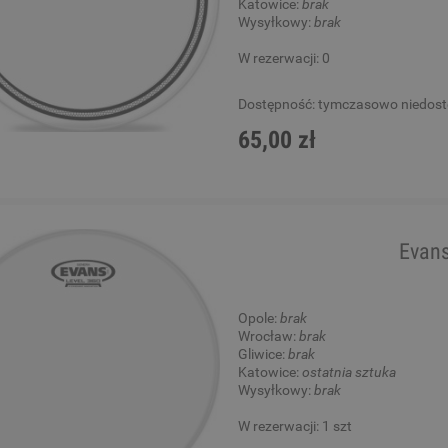
Katowice:
brak
Wysyłkowy:
brak
W rezerwacji: 0
Dostępność:
tymczasowo niedos
65,00 zł
Evans
Opole:
brak
Wrocław:
brak
Gliwice:
brak
Katowice:
ostatnia sztuka
Wysyłkowy:
brak
W rezerwacji: 1 szt