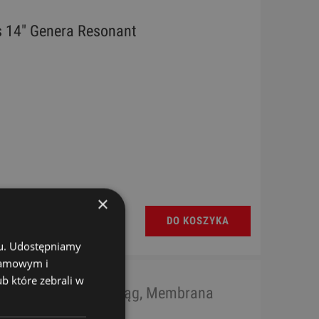
 14" Genera Resonant
×
DO KOSZYKA
chu. Udostępniamy
klamowym i
ub które zebrali w
ponse 2 Coated Naciąg, Membrana