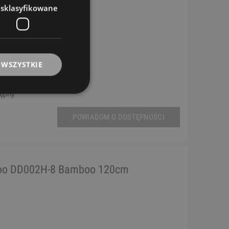
esklasyfikowane
 WSZYSTKIE
tępny
POWIADOM O DOSTĘPNOŚCI
doo DD002H-8 Bamboo 120cm