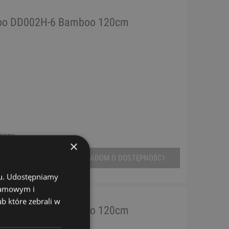
doo DD002H-6 Bamboo 120cm
tępny
×
POWIADOM O DOSTĘPNOŚCI
chu. Udostępniamy
klamowym i
ub które zebrali w
doo DD002H-7 Bamboo 120cm