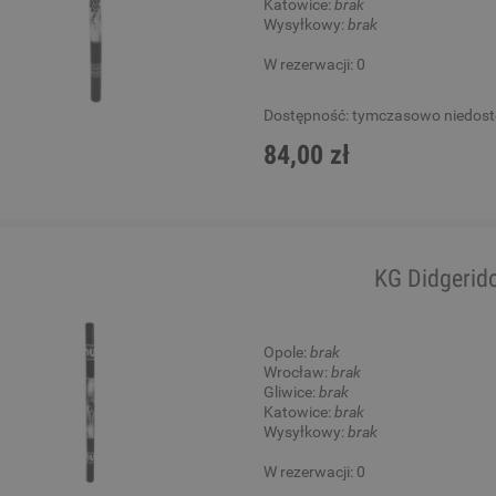
Katowice:
brak
Wysyłkowy:
brak
W rezerwacji: 0
Dostępność:
tymczasowo niedos
84,00 zł
KG Didgeri
Opole:
brak
Wrocław:
brak
Gliwice:
brak
Katowice:
brak
Wysyłkowy:
brak
W rezerwacji: 0