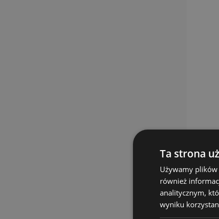
Ta strona u
Używamy plików co
również informac
analitycznym, któ
wyniku korzystani