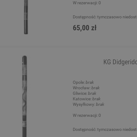
W rezerwacji: 0
ele - Chateau BAS01FV YL
Gitara Akustyczna - Chatea
Dostępność:
tymczasowo niedos
12-string Black
65,00 zł
130,00 zł
650,00 zł
Cena regularna:
189,00 zł
Cena regularna:
789,00 zł
Najniższa cena:
189,00 zł
Najniższa cena:
789,00 zł
KG Didgeri
DO KOSZYKA
DO KOSZYKA
Opole:
brak
Wrocław:
brak
Gliwice:
brak
Katowice:
brak
Wysyłkowy:
brak
W rezerwacji: 0
Dostępność:
tymczasowo niedos