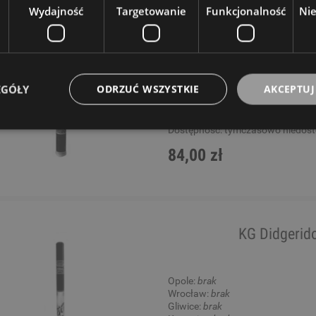
Wydajność
Targetowanie
Funkcjonalność
Ni
Opole:
brak
Wrocław:
brak
Gliwice:
brak
Katowice:
brak
Wysyłkowy:
brak
EGÓŁY
ODRZUĆ WSZYSTKIE
AKCEPTUJ
W rezerwacji: 0
Dostępność:
tymczasowo niedos
84,00 zł
KG Didgeri
Opole:
brak
Wrocław:
brak
Gliwice:
brak