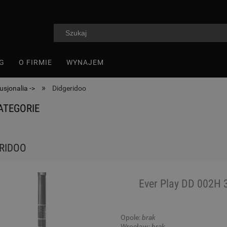
G
O FIRMIE
WYNAJEM
»
usjonalia ->
Didgeridoo
ATEGORIE
RIDOO
Ever Play DD 002H 
Opole:
brak
Wrocław:
brak