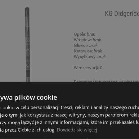
KG Didgeri
Opole:
brak
Wrocław:
brak
Gliwice:
brak
Katowice:
brak
Wysyłkowy:
brak
W rezerwacji: 0
Dostępność:
tymczasowo niedos
84,00 zł
żywa plików cookie
okie w celu personalizacji treści, reklam i analizy naszego ru
je o tym, jak korzystasz z naszej witryny, naszym partnerom re
rzy mogą łączyć je z innymi informacjami, które im przekazałeś l
KG Didgeri
a przez Ciebie z ich usług.
Dowiedz się więcej