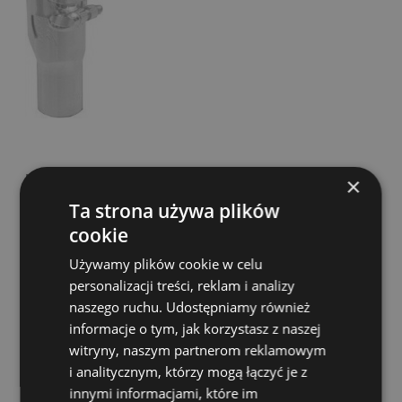
Ustnik do saksofonu tenorowego - Vandoren T35
×
V5
Ta strona używa plików
cookie
Dostępność:
tymczasowo
niedostępny
Używamy plików cookie w celu
439,00 zł
personalizacji treści, reklam i analizy
naszego ruchu. Udostępniamy również
informacje o tym, jak korzystasz z naszej
POWIADOM O DOSTĘPNOŚCI
witryny, naszym partnerom reklamowym
i analitycznym, którzy mogą łączyć je z
innymi informacjami, które im