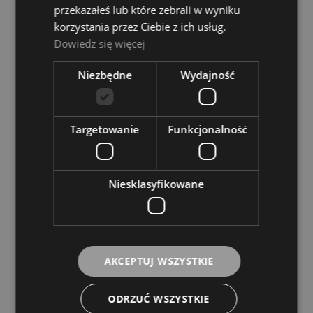
przekazałeś lub które zebrali w wyniku
korzystania przez Ciebie z ich usług.
Dowiedz się więcej
Niezbędne
Wydajność
Ustnik do saksofonu tenorowego - Yamaha MP
TS 3C
Targetowanie
Funkcjonalność
Dostępność:
tymczasowo
niedostępny
Niesklasyfikowane
149,00 zł
POWIADOM O DOSTĘPNOŚCI
AKCEPTUJ WSZYSTKIE
ODRZUĆ WSZYSTKIE