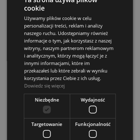
9 749,00 zł
cookie
Używamy plików cookie w celu
POWIADOM O DOSTĘPNOŚCI
personalizacji treści, reklam i analizy
naszego ruchu. Udostępniamy również
informacje o tym, jak korzystasz z naszej
witryny, naszym partnerom reklamowym
i analitycznym, którzy mogą łączyć je z
innymi informacjami, które im
przekazałeś lub które zebrali w wyniku
Eufonium - Yamaha YEP 201
korzystania przez Ciebie z ich usług.
Dowiedz się więcej
Dostępność:
tymczasowo
niedostępny
Niezbędne
Wydajność
6 999,00 zł
POWIADOM O DOSTĘPNOŚCI
Targetowanie
Funkcjonalność