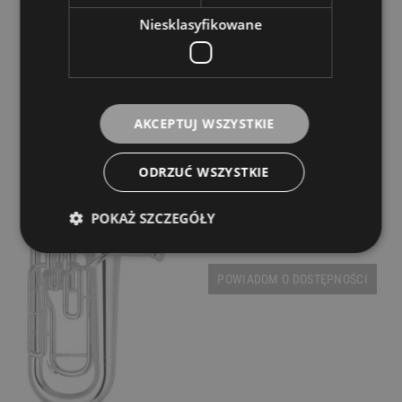
Niesklasyfikowane
AKCEPTUJ WSZYSTKIE
Eufonium - Yamaha YEP 201 S
ODRZUĆ WSZYSTKIE
Dostępność:
tymczasowo
niedostępny
POKAŻ SZCZEGÓŁY
7 799,00 zł
POWIADOM O DOSTĘPNOŚCI