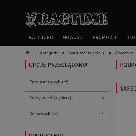
KATEGORIE
NOWOŚCI
PROMOCJE
BLO
»
»
»
Kategorie
Instrumenty dęte ->
Akcesoria -
OPCJE PRZEGLĄDANIA
PODK
Producent: (wybierz)
SAKS
Dostępność: (wybierz)
Cena: (wybierz)