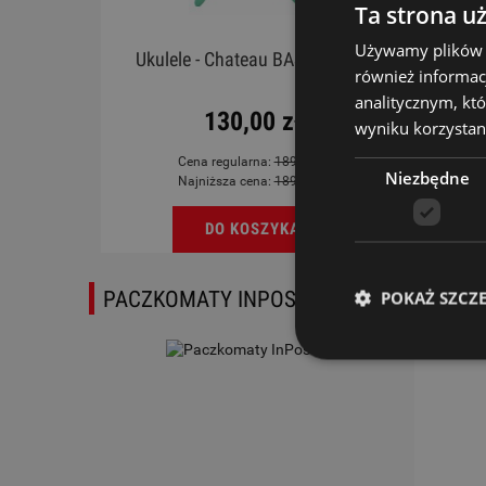
Ta strona u
Używamy plików co
rdoba
Ukulele - Chateau BAS01FV LB
również informac
ky
analitycznym, któ
130,00 zł
wyniku korzystani
Cena regularna:
189,00 zł
Niezbędne
Najniższa cena:
189,00 zł
DO KOSZYKA
PACZKOMATY INPOST
POKAŻ SZCZ