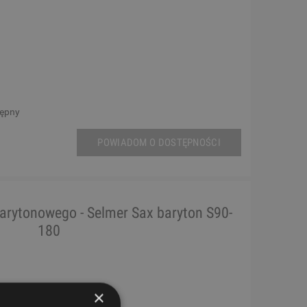
tępny
POWIADOM O DOSTĘPNOŚCI
arytonowego - Selmer Sax baryton S90-
180
×