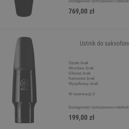
Dostępność:
tymczasowo niedos
769,00 zł
Ustnik do saksofo
Opole:
brak
Wrocław:
brak
Gliwice:
brak
Katowice:
brak
Wysyłkowy:
brak
W rezerwacji: 0
Dostępność:
tymczasowo niedos
199,00 zł