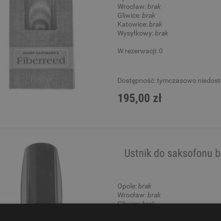
Wrocław:
brak
Gliwice:
brak
Katowice:
brak
Wysyłkowy:
brak
W rezerwacji: 0
Dostępność:
tymczasowo niedos
195,00 zł
Ustnik do saksofonu b
Opole:
brak
Wrocław:
brak
Gliwice:
brak
Katowice:
brak