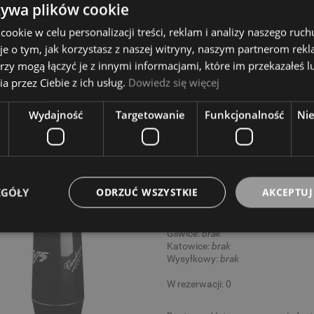
Wysyłkowy:
brak
żywa plików cookie
W rezerwacji: 0
okie w celu personalizacji treści, reklam i analizy naszego ru
Magadi M14E Kalimba
Gitara Klasyczna 4/4 - Co
je o tym, jak korzystasz z naszej witryny, naszym partnerom re
Protege C1 Matiz Classic
Dostępność:
tymczasowo niedos
rzy mogą łączyć je z innymi informacjami, które im przekazałeś l
219,00 zł
930,00 zł
899,00 zł
a przez Ciebie z ich usług.
Dowiedz się więcej
Cena regularna:
279,00 zł
Cena regularna:
1 089,00 zł
Wydajność
Targetowanie
Funkcjonalność
Ni
Najniższa cena:
279,00 zł
Najniższa cena:
1 089,00 zł
DO KOSZYKA
DO KOSZYKA
Ustnik do saksofo
EGÓŁY
ODRZUĆ WSZYSTKIE
AKCEPTUJ
Opole:
brak
Wrocław:
brak
Gliwice:
brak
Katowice:
brak
Wysyłkowy:
brak
W rezerwacji: 0