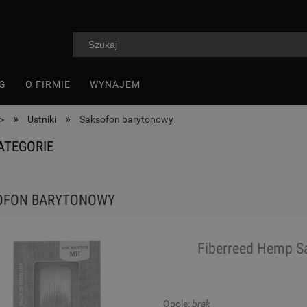
G
O FIRMIE
WYNAJEM
»
»
>
Ustniki
Saksofon barytonowy
ATEGORIE
OFON BARYTONOWY
Fiberreed Hemp S
Opole:
brak