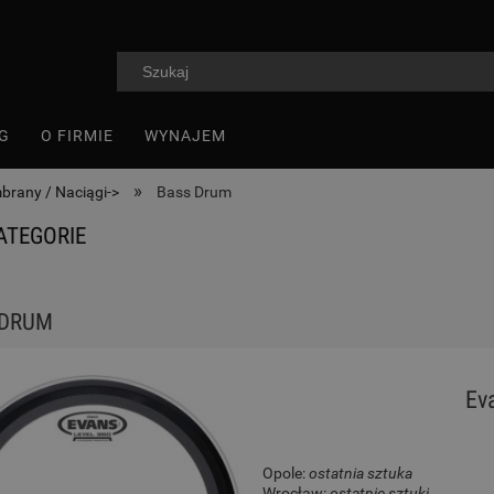
G
O FIRMIE
WYNAJEM
»
rany / Naciągi->
Bass Drum
ATEGORIE
 DRUM
Ev
Opole:
ostatnia sztuka
Wrocław:
ostatnie sztuki