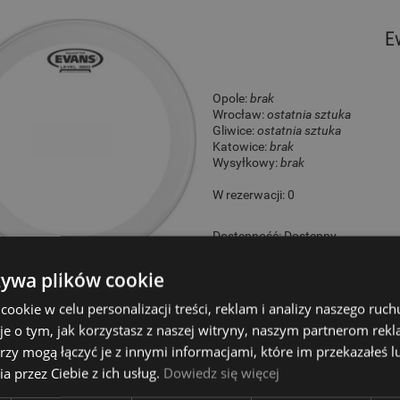
E
Opole:
brak
Wrocław:
ostatnia sztuka
Gliwice:
ostatnia sztuka
Katowice:
brak
Wysyłkowy:
brak
W rezerwacji: 0
Dostępność:
Dostępny
299,00 zł
żywa plików cookie
okie w celu personalizacji treści, reklam i analizy naszego ru
je o tym, jak korzystasz z naszej witryny, naszym partnerom re
rzy mogą łączyć je z innymi informacjami, które im przekazałeś l
Remo 16" Pow
a przez Ciebie z ich usług.
Dowiedz się więcej