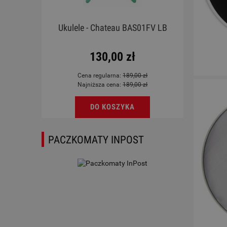
rdoba
Ukulele - Chateau BAS01FV LB
ky
130,00 zł
Cena regularna:
189,00 zł
Najniższa cena:
189,00 zł
DO KOSZYKA
PACZKOMATY INPOST