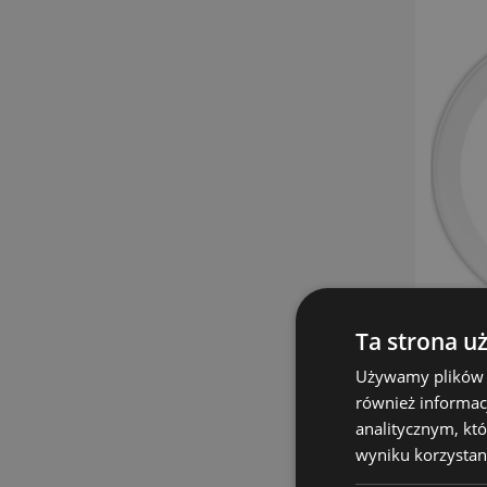
Ta strona u
Używamy plików co
również informac
analitycznym, któ
wyniku korzystani