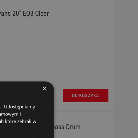
vans 20" EQ3 Clear
×
DO KOSZYKA
chu. Udostępniamy
klamowym i
ub które zebrali w
erstroke 4 Coated Bass Drum