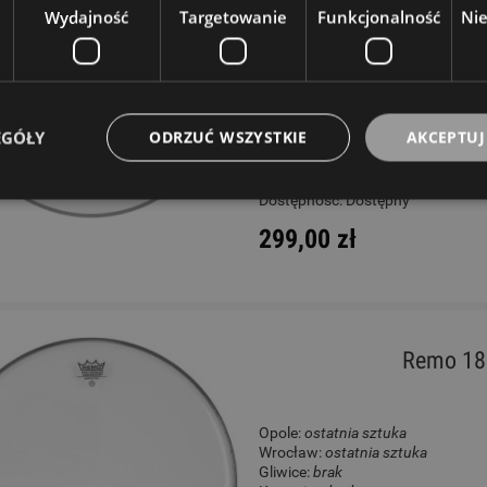
Wydajność
Targetowanie
Funkcjonalność
Ni
Opole:
ostatnia sztuka
Wrocław:
ostatnia sztuka
Gliwice:
brak
Katowice:
brak
Wysyłkowy:
brak
EGÓŁY
ODRZUĆ WSZYSTKIE
AKCEPTUJ
W rezerwacji: 0
Dostępność:
Dostępny
299,00 zł
Remo 18
Opole:
ostatnia sztuka
Wrocław:
ostatnia sztuka
Gliwice:
brak