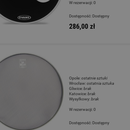
W rezerwacji: 0
Magadi M14E Kalimba
Gitara Klasyczna 4/4 - Co
Dostępność:
Dostępny
Protege C1 Matiz Classic
286,00 zł
219,00 zł
930,00 zł
Cena regularna:
279,00 zł
Cena regularna:
1 089,00 zł
Najniższa cena:
279,00 zł
Najniższa cena:
1 089,00 zł
DO KOSZYKA
DO KOSZYKA
Opole:
ostatnie sztuki
Wrocław:
ostatnia sztuka
Gliwice:
brak
Katowice:
brak
Wysyłkowy:
brak
W rezerwacji: 0
Dostępność:
Dostępny