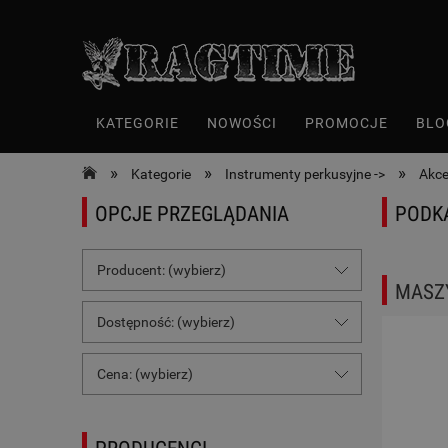
KATEGORIE
NOWOŚCI
PROMOCJE
BLO
»
»
»
Kategorie
Instrumenty perkusyjne ->
Akce
OPCJE PRZEGLĄDANIA
PODK
Producent: (wybierz)
MASZY
Dostępność: (wybierz)
Cena: (wybierz)