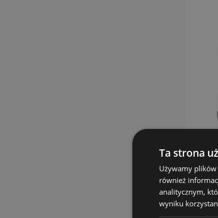
Ta strona u
Używamy plików co
również informac
analitycznym, któ
wyniku korzystani