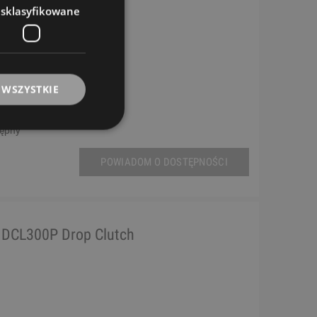
esklasyfikowane
 WSZYSTKIE
tępny
POWIADOM O DOSTĘPNOŚCI
 DCL300P Drop Clutch