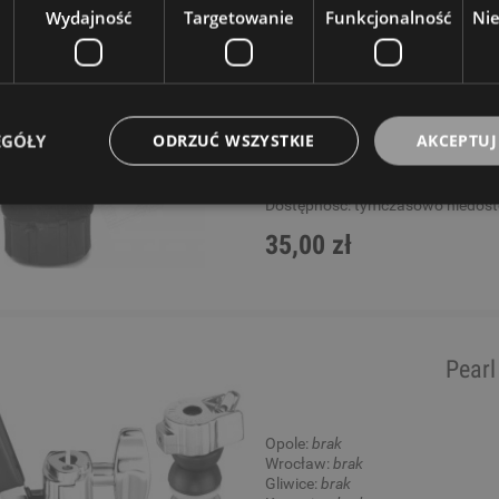
Wydajność
Targetowanie
Funkcjonalność
Ni
Opole:
brak
Wrocław:
brak
Gliwice:
brak
Katowice:
brak
Wysyłkowy:
brak
EGÓŁY
ODRZUĆ WSZYSTKIE
AKCEPTUJ
W rezerwacji: 0
Dostępność:
tymczasowo niedos
35,00 zł
Pearl
Opole:
brak
Wrocław:
brak
Gliwice:
brak