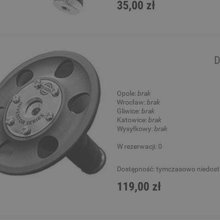
35,00 zł
D
Opole:
brak
Wrocław:
brak
Gliwice:
brak
Katowice:
brak
Wysyłkowy:
brak
W rezerwacji: 0
Dostępność:
tymczasowo niedos
119,00 zł