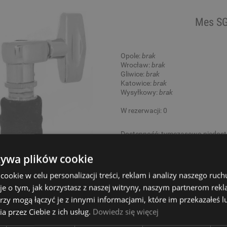
Mes SG
Opole:
brak
Wrocław:
brak
Gliwice:
brak
Katowice:
brak
Wysyłkowy:
brak
W rezerwacji: 0
Dostępność:
tymczasowo niedos
35,00 zł
żywa plików cookie
okie w celu personalizacji treści, reklam i analizy naszego ru
je o tym, jak korzystasz z naszej witryny, naszym partnerom re
rzy mogą łączyć je z innymi informacjami, które im przekazałeś l
Mes SG
a przez Ciebie z ich usług.
Dowiedz się więcej