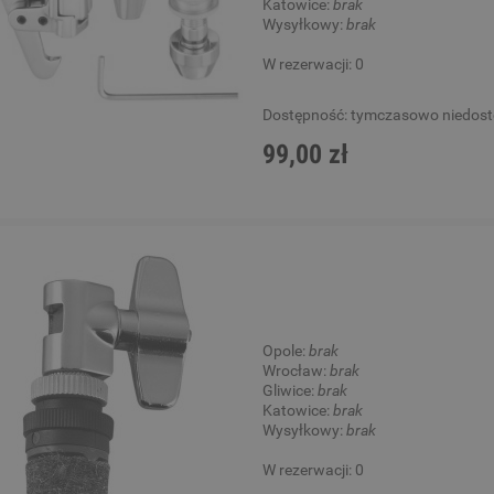
Katowice:
brak
Wysyłkowy:
brak
W rezerwacji: 0
Dostępność:
tymczasowo niedos
99,00 zł
Opole:
brak
Wrocław:
brak
Gliwice:
brak
Katowice:
brak
Wysyłkowy:
brak
W rezerwacji: 0