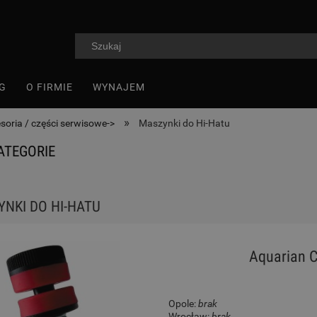
G
O FIRMIE
WYNAJEM
»
soria / części serwisowe->
Maszynki do Hi-Hatu
ATEGORIE
NKI DO HI-HATU
Aquarian 
Opole:
brak
Wrocław:
brak