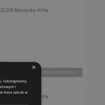
CL200 Maszynka Hi-Ha
tępny
×
POWIADOM O DOSTĘPNOŚCI
chu. Udostępniamy
klamowym i
ub które zebrali w
CL300 Maszynka Hi-Ha