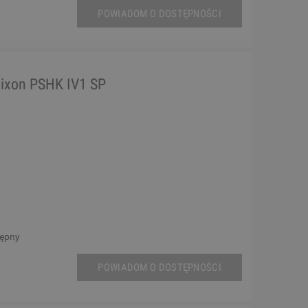
POWIADOM O DOSTĘPNOŚCI
ixon PSHK IV1 SP
tępny
POWIADOM O DOSTĘPNOŚCI