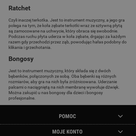
Ratchet
Czyli inaczej terkotka. Jest to instrument muzyczny, a jego gra
polega na tym, że koła zębate terkotki wraz ze sztywną płytą
są zamocowane na uchwycie, który obraca się swobodnie.
Podczas ruchu płyta uderza w koła zębate, drgając za każdym
razem gdy przechodzi przez ząb, powodując hałas podobny do
klikania i grzechotania.
Bongosy
Jest to instrument muzyczny, który składa się z dwóch
bębenków, połączonych ze sobą. Oba bębenki są różnych
rozmiarów, aby gra na nich była zróżnicowana. Uderzanie
palcami o naciągniętą na nich membranę wywołuje dźwięk.
Można zakupić u nas bongosy dla dzieci i bongosy
profesjonalne.
POMOC
MOJE KONTO