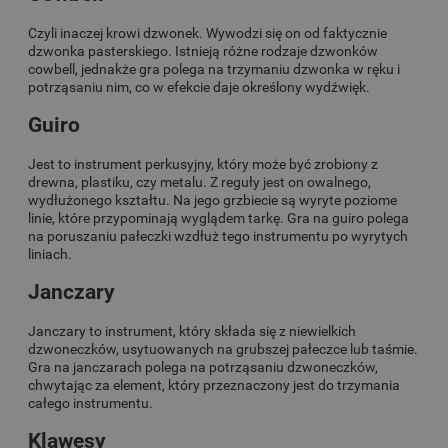
Czyli inaczej krowi dzwonek. Wywodzi się on od faktycznie
dzwonka pasterskiego. Istnieją różne rodzaje dzwonków
cowbell, jednakże gra polega na trzymaniu dzwonka w ręku i
potrząsaniu nim, co w efekcie daje określony wydźwięk.
Guiro
Jest to instrument perkusyjny, który może być zrobiony z
drewna, plastiku, czy metalu. Z reguły jest on owalnego,
wydłużonego kształtu. Na jego grzbiecie są wyryte poziome
linie, które przypominają wyglądem tarkę. Gra na guiro polega
na poruszaniu pałeczki wzdłuż tego instrumentu po wyrytych
liniach.
Janczary
Janczary to instrument, który składa się z niewielkich
dzwoneczków, usytuowanych na grubszej pałeczce lub taśmie.
Gra na janczarach polega na potrząsaniu dzwoneczków,
chwytając za element, który przeznaczony jest do trzymania
całego instrumentu.
Klawesy