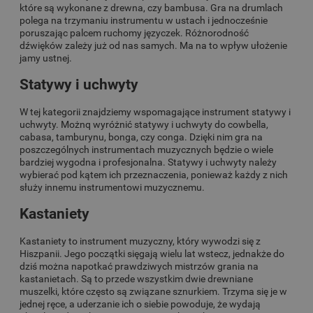
które są wykonane z drewna, czy bambusa. Gra na drumlach
polega na trzymaniu instrumentu w ustach i jednocześnie
poruszając palcem ruchomy języczek. Różnorodność
dźwięków zależy już od nas samych. Ma na to wpływ ułożenie
jamy ustnej.
Statywy i uchwyty
W tej kategorii znajdziemy wspomagające instrument statywy i
uchwyty. Możnq wyróżnić statywy i uchwyty do cowbella,
cabasa, tamburynu, bonga, czy conga. Dzięki nim gra na
poszczególnych instrumentach muzycznych będzie o wiele
bardziej wygodna i profesjonalna. Statywy i uchwyty należy
wybierać pod kątem ich przeznaczenia, ponieważ każdy z nich
służy innemu instrumentowi muzycznemu.
Kastaniety
Kastaniety to instrument muzyczny, który wywodzi się z
Hiszpanii. Jego początki sięgają wielu lat wstecz, jednakże do
dziś można napotkać prawdziwych mistrzów grania na
kastanietach. Są to przede wszystkim dwie drewniane
muszelki, które często są związane sznurkiem. Trzyma się je w
jednej ręce, a uderzanie ich o siebie powoduje, że wydają