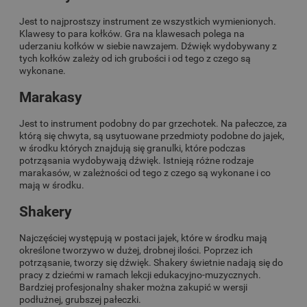
Jest to najprostszy instrument ze wszystkich wymienionych.
Klawesy to para kołków. Gra na klawesach polega na
uderzaniu kołków w siebie nawzajem. Dźwięk wydobywany z
tych kołków zależy od ich grubości i od tego z czego są
wykonane.
Marakasy
Jest to instrument podobny do par grzechotek. Na pałeczce, za
którą się chwyta, są usytuowane przedmioty podobne do jajek,
w środku których znajdują się granulki, które podczas
potrząsania wydobywają dźwięk. Istnieją różne rodzaje
marakasów, w zależności od tego z czego są wykonane i co
mają w środku.
Shakery
Najczęściej występują w postaci jajek, które w środku mają
określone tworzywo w dużej, drobnej ilości. Poprzez ich
potrząsanie, tworzy się dźwięk. Shakery świetnie nadają się do
pracy z dziećmi w ramach lekcji edukacyjno-muzycznych.
Bardziej profesjonalny shaker można zakupić w wersji
podłużnej, grubszej pałeczki.