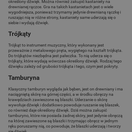
określony dźwięk. Można również zakupić kastaniety na
drewnianej rączce. Gra na takich kastanietach jest o wiele
wygodniejsza, ponieważ trzymamy jedynie drewnianą rączkę i
ruszając nią w różne strony, kastaniety same uderzają się o
siebie i wydają dźwięk.
Trójkąty
Trójkąt to instrument muzyczny, który wykonany jest
przeważnie z metalowego pręta, wygiętego na kształt trójkąta.
Do trójkątów niezbędna jest pałeczka. To nią uderza się o
trójkąty, które wydają wówczas określony dźwięk. Rodzaj tego
dźwięku zależy od grubości trójkąta i tego, czym jest pokryty.
Tamburyna
Klasyczny tamburyn wygląda jak bęben, jest on drewniany i ma
naciągniętą skórę na górnej części, a w środku obręczy na
krawędziach zawieszone są blaszki. Uderzanie o skórę
wywołuje dźwięk i dodatkowo powoduje ruszanie się blaszek,
co również daje określony dźwięk. Dziś można zakupić
tamburyno, które nie posiada żadnej skóry, jest jedynie obręczą
na której zawieszone są blaszki i trzymając obręcz w jednym
ręku poruszamy nią, co powoduje, że blaszki uderzają i tworzy
się dźwięk.