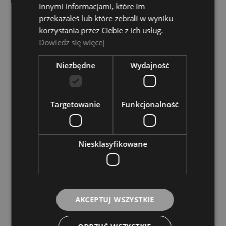
innymi informacjami, które im
DO KOSZYKA
przekazałeś lub które zebrali w wyniku
korzystania przez Ciebie z ich usług.
Dowiedz się więcej
Halifax 1877 Tamburine 10" Double
Niezbędne
Wydajność
Dostępność:
średnia ilość
99,00 zł
Targetowanie
Funkcjonalność
DO KOSZYKA
Niesklasyfikowane
Halifax 2141 Sleight Bell
Dostępność:
średnia ilość
86,00 zł
AKCEPTUJ WSZYSTKIE
DO KOSZYKA