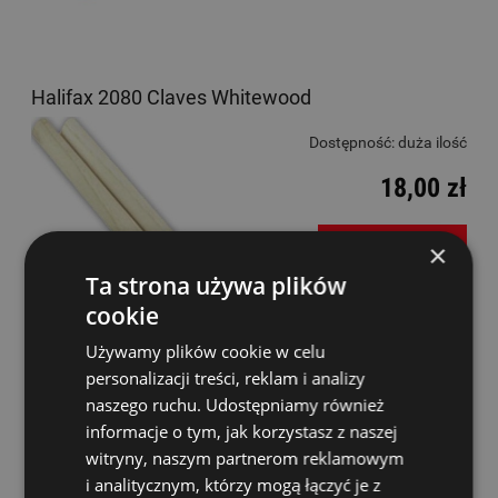
Halifax 2080 Claves Whitewood
Dostępność:
duża ilość
18,00 zł
DO KOSZYKA
×
Ta strona używa plików
cookie
Używamy plików cookie w celu
Halifax 1830 Tamburine 10" Double
personalizacji treści, reklam i analizy
naszego ruchu. Udostępniamy również
Dostępność:
średnia ilość
informacje o tym, jak korzystasz z naszej
57,00 zł
witryny, naszym partnerom reklamowym
i analitycznym, którzy mogą łączyć je z