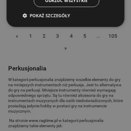
ODRZUĆ WSZYSTKIE
POKAŻ SZCZEGÓŁY
«
1
2
3
4
5
...
105
»
Perkusjonalia
W kategorii perkusjonalia znajdziemy wszelkie elementy do gry
na mniejszych instrumentach niż perkusja. Jest to alternatywa
do gry na perkusji. Mniejsze instrumenty również wymagają
odpowiedniego sprzętu. Są tu również akcesoria do gry na
instrumentach muzycznych dla osób niedoświadczonych, które
posiadają jedynie hobby w postaci gry na instrumencie
muzycznym.
Na stronie
www.ragtime.pl
w kategorii perkusjonalia
znajdziemy takie elementy jak: