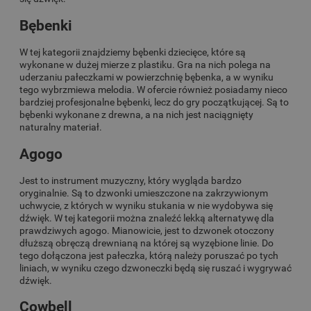
Bębenki
W tej kategorii znajdziemy bębenki dziecięce, które są
wykonane w dużej mierze z plastiku. Gra na nich polega na
uderzaniu pałeczkami w powierzchnię bębenka, a w wyniku
tego wybrzmiewa melodia. W ofercie również posiadamy nieco
bardziej profesjonalne bębenki, lecz do gry początkującej. Są to
bębenki wykonane z drewna, a na nich jest naciągnięty
naturalny materiał.
Agogo
Jest to instrument muzyczny, który wygląda bardzo
oryginalnie. Są to dzwonki umieszczone na zakrzywionym
uchwycie, z których w wyniku stukania w nie wydobywa się
dźwięk. W tej kategorii można znaleźć lekką alternatywę dla
prawdziwych agogo. Mianowicie, jest to dzwonek otoczony
dłuższą obręczą drewnianą na której są wyzębione linie. Do
tego dołączona jest pałeczka, którą należy poruszać po tych
liniach, w wyniku czego dzwoneczki będą się ruszać i wygrywać
dźwięk.
Cowbell