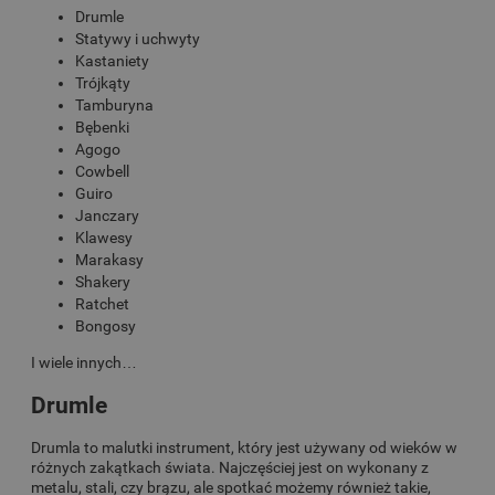
Drumle
Statywy i uchwyty
Kastaniety
Trójkąty
Tamburyna
Bębenki
Agogo
Cowbell
Guiro
Janczary
Klawesy
Marakasy
Shakery
Ratchet
Bongosy
I wiele innych…
Drumle
Drumla to malutki instrument, który jest używany od wieków w
różnych zakątkach świata. Najczęściej jest on wykonany z
metalu, stali, czy brązu, ale spotkać możemy również takie,