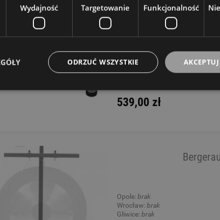
Wydajność
Targetowanie
Funkcjonalność
Ni
Opole:
brak
Wrocław:
ostatnia sztuka
Gliwice:
brak
Katowice:
brak
Wysyłkowy:
brak
EGÓŁY
ODRZUĆ WSZYSTKIE
AKCEPTUJ
W rezerwacji: 0
Dostępność:
Dostępny
539,00 zł
Bergerau
Opole:
brak
Wrocław:
brak
Gliwice:
brak