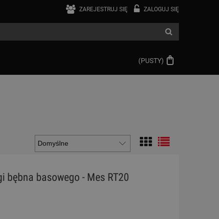
ZAREJESTRUJ SIĘ
ZALOGUJ SIĘ
(PUSTY)
gi bębna basowego - Mes RT20