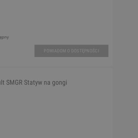
tępny
POWIADOM O DOSTĘPNOŚCI
lt SMGR Statyw na gongi