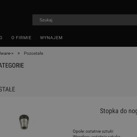
G
O FIRMIE
WYNAJEM
»
dware->
Pozostałe
ATEGORIE
STAŁE
Stopka do no
Opole:
ostatnie sztuki
Wrocław:
ostatnia sztuka