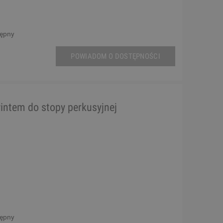
tępny
POWIADOM O DOSTĘPNOŚCI
intem do stopy perkusyjnej
tępny