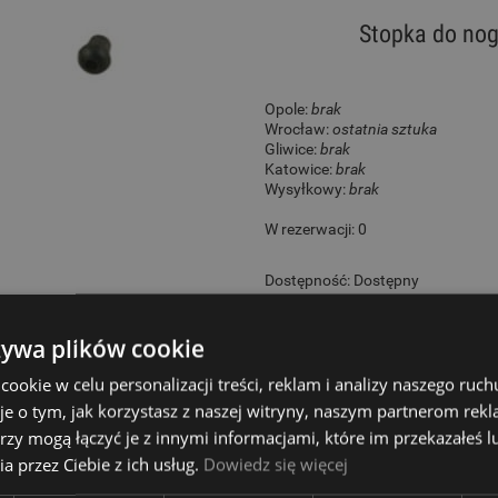
Stopka do nog
Opole:
brak
Wrocław:
ostatnia sztuka
Gliwice:
brak
Katowice:
brak
Wysyłkowy:
brak
W rezerwacji: 0
Dostępność:
Dostępny
10,00 zł
żywa plików cookie
okie w celu personalizacji treści, reklam i analizy naszego ru
je o tym, jak korzystasz z naszej witryny, naszym partnerom re
rzy mogą łączyć je z innymi informacjami, które im przekazałeś l
Ta
a przez Ciebie z ich usług.
Dowiedz się więcej