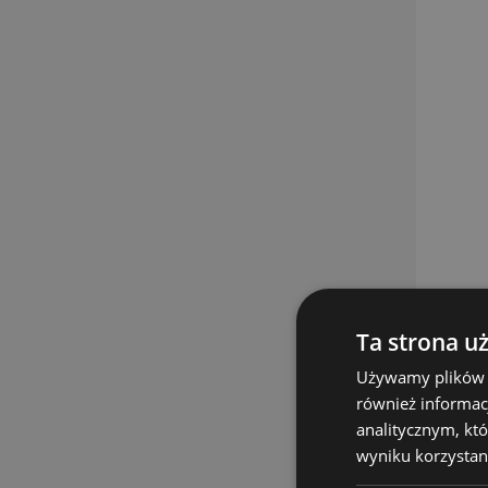
Ta strona u
Używamy plików co
również informac
analitycznym, któ
wyniku korzystani