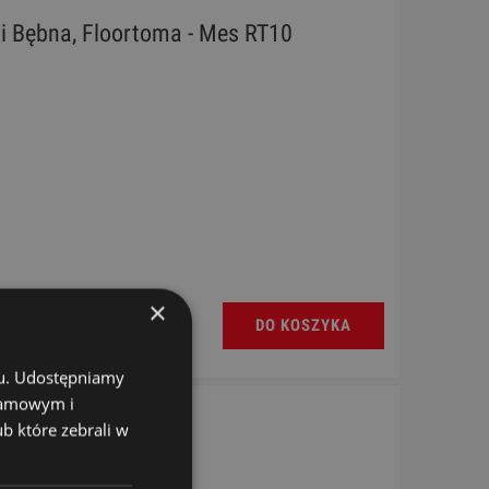
i Bębna, Floortoma - Mes RT10
×
DO KOSZYKA
chu. Udostępniamy
klamowym i
ub które zebrali w
ma MXA73N X-Hat