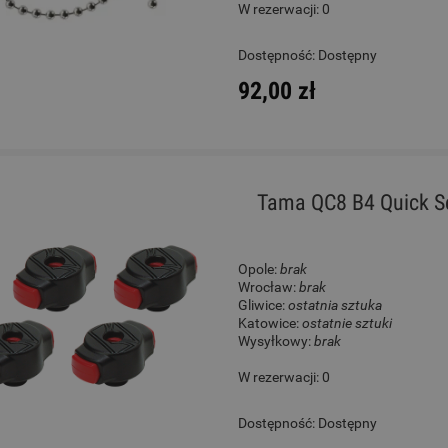
W rezerwacji: 0
ele - Chateau BAS01FV GN
Dragon's Drums Climb #276
Dostępność:
Dostępny
Fade Zestaw Perkusyj
92,00 zł
130,00 zł
2 500,00 zł
Cena regularna:
189,00 zł
Cena regularna:
2 999,00 zł
Najniższa cena:
189,00 zł
Najniższa cena:
2 999,00 zł
Tama QC8 B4 Quick Set
DO KOSZYKA
DO KOSZYKA
Opole:
brak
Wrocław:
brak
Gliwice:
ostatnia sztuka
Katowice:
ostatnie sztuki
Wysyłkowy:
brak
W rezerwacji: 0
Dostępność:
Dostępny