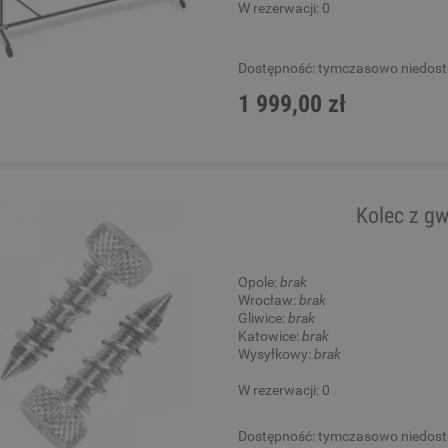
W rezerwacji: 0
Dostępność:
tymczasowo niedos
1 999,00 zł
Kolec z gw
Opole:
brak
Wrocław:
brak
Gliwice:
brak
Katowice:
brak
Wysyłkowy:
brak
W rezerwacji: 0
Dostępność:
tymczasowo niedos