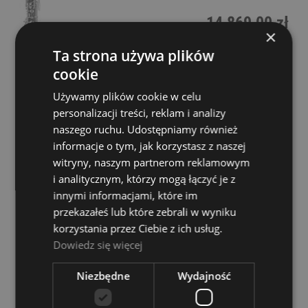
14 869,00 zł
×
Ta strona używa plików
POWIADOM O DOSTĘPNOŚCI
cookie
Używamy plików cookie w celu
personalizacji treści, reklam i analizy
naszego ruchu. Udostępniamy również
informacje o tym, jak korzystasz z naszej
witryny, naszym partnerom reklamowym
i analitycznym, którzy mogą łączyć je z
innymi informacjami, które im
przekazałeś lub które zebrali w wyniku
Obój - Yamaha YOB 432
korzystania przez Ciebie z ich usług.
Dowiedz się więcej
Dostępność:
tymczasowo
niedostępny
Niezbędne
Wydajność
17 499,00 zł