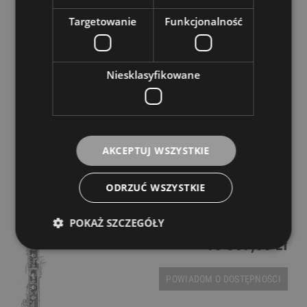
POWIADOM O DOSTĘPNOŚCI
Targetowanie
Funkcjonalność
Niesklasyfikowane
AKCEPTUJ WSZYSTKIE
Obój - Yamaha YOB 432 F
ODRZUĆ WSZYSTKIE
Dostępność:
tymczasowo
niedostępny
POKAŻ SZCZEGÓŁY
15 369,00 zł
POWIADOM O DOSTĘPNOŚCI