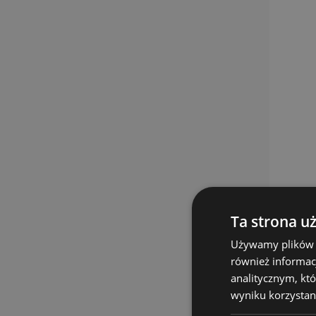
Ta strona u
Używamy plików co
również informac
analitycznym, któ
wyniku korzystani