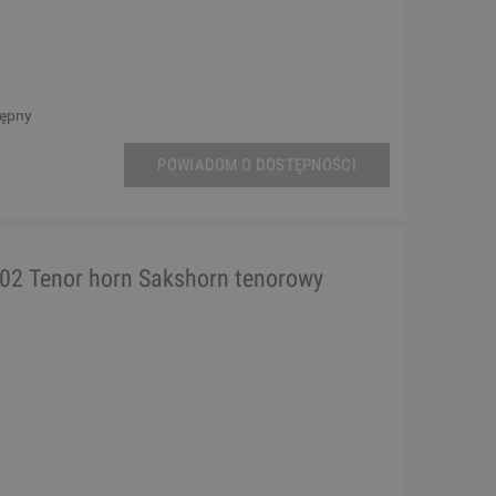
tępny
POWIADOM O DOSTĘPNOŚCI
02 Tenor horn Sakshorn tenorowy