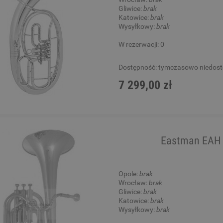
Gliwice:
brak
Katowice:
brak
Wysyłkowy:
brak
W rezerwacji: 0
Dostępność:
tymczasowo niedos
7 299,00 zł
Eastman EAH 5
Opole:
brak
Wrocław:
brak
Gliwice:
brak
Katowice:
brak
Wysyłkowy:
brak