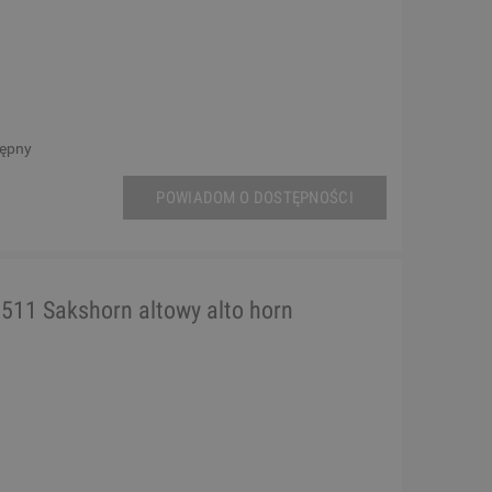
tępny
POWIADOM O DOSTĘPNOŚCI
11 Sakshorn altowy alto horn