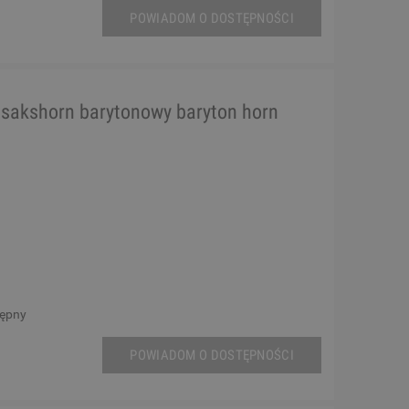
POWIADOM O DOSTĘPNOŚCI
sakshorn barytonowy baryton horn
tępny
POWIADOM O DOSTĘPNOŚCI