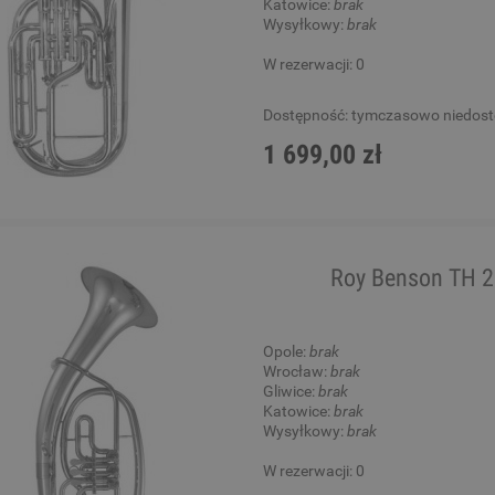
Katowice:
brak
Wysyłkowy:
brak
W rezerwacji: 0
Dostępność:
tymczasowo niedos
1 699,00 zł
Roy Benson TH 2
Opole:
brak
Wrocław:
brak
Gliwice:
brak
Katowice:
brak
Wysyłkowy:
brak
W rezerwacji: 0