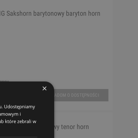
 Sakshorn barytonowy baryton horn
tępny
×
POWIADOM O DOSTĘPNOŚCI
chu. Udostępniamy
klamowym i
ub które zebrali w
3 Sakshorn tenorowy tenor horn