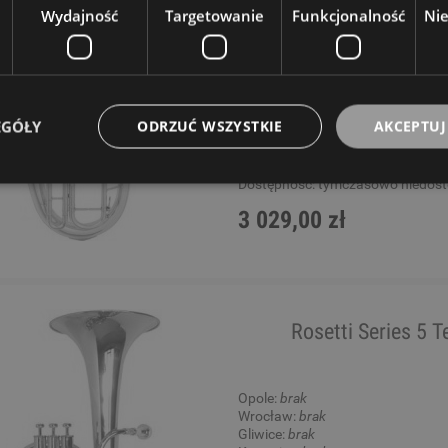
Wydajność
Targetowanie
Funkcjonalność
Ni
Opole:
brak
Wrocław:
brak
Gliwice:
brak
Katowice:
brak
Wysyłkowy:
brak
EGÓŁY
ODRZUĆ WSZYSTKIE
AKCEPTUJ
W rezerwacji: 0
Dostępność:
tymczasowo niedos
3 029,00 zł
Rosetti Series 5 
Opole:
brak
Wrocław:
brak
Gliwice:
brak