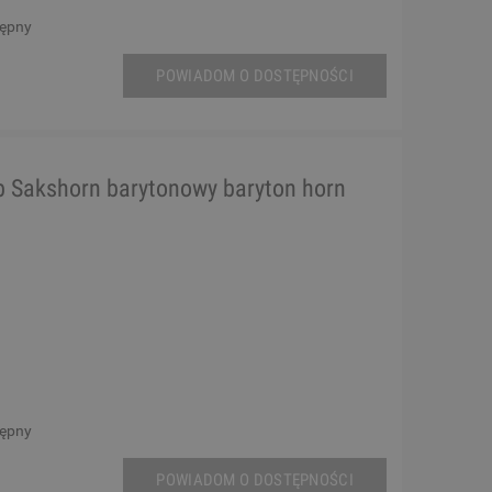
tępny
POWIADOM O DOSTĘPNOŚCI
 Sakshorn barytonowy baryton horn
tępny
POWIADOM O DOSTĘPNOŚCI