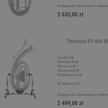
Dostępność:
tymczasowo niedos
2 635,00 zł
Thomann EP 404 Bb
Opole:
brak
Wrocław:
brak
Gliwice:
brak
Katowice:
brak
Wysyłkowy:
brak
W rezerwacji: 0
Dostępność:
tymczasowo niedos
2 499,00 zł