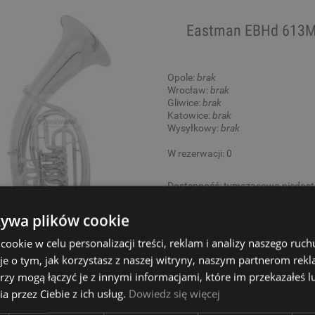
Eastman EBHd 613MG
Opole:
brak
Wrocław:
brak
Gliwice:
brak
Katowice:
brak
Wysyłkowy:
brak
W rezerwacji: 0
Dostępność:
tymczasowo niedos
3 789,00 zł
żywa plików cookie
okie w celu personalizacji treści, reklam i analizy naszego ru
je o tym, jak korzystasz z naszej witryny, naszym partnerom re
rzy mogą łączyć je z innymi informacjami, które im przekazałeś l
Eastman ETHd 61
a przez Ciebie z ich usług.
Dowiedz się więcej