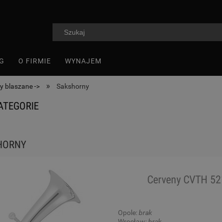
G
O FIRMIE
WYNAJEM
»
y blaszane ->
Sakshorny
ATEGORIE
HORNY
Cerveny CVTH 52
Opole:
brak
Wrocław:
brak