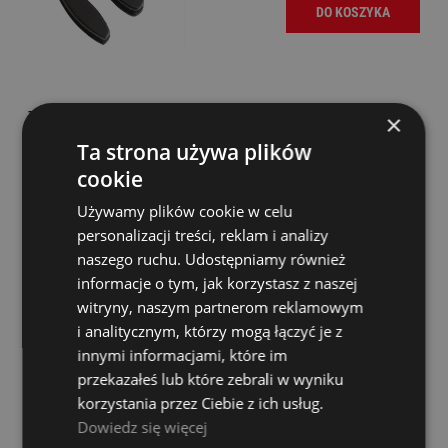
DO KOSZYKA
Tłumik - Ever Play VM02
×
Ta strona używa plików
Dostępność:
Dostępny
cookie
13,00 zł
Używamy plików cookie w celu
personalizacji treści, reklam i analizy
DO KOSZYKA
naszego ruchu. Udostępniamy również
informacje o tym, jak korzystasz z naszej
witryny, naszym partnerom reklamowym
Ever Play VM01 Bronze Tłumik do Skrzypiec
i analitycznym, którzy mogą łączyć je z
innymi informacjami, które im
Dostępność:
Dostępny
przekazałeś lub które zebrali w wyniku
korzystania przez Ciebie z ich usług.
29,00 zł
Dowiedz się więcej