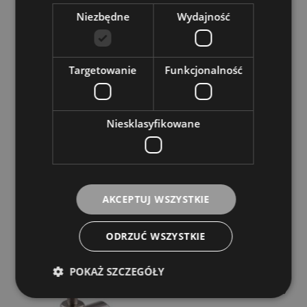
DO KOSZYKA
Niezbędne
Wydajność
Targetowanie
Funkcjonalność
Tłumik pod struny - Petz MC40 mute for cello
Ebony
Niesklasyfikowane
Dostępność:
Dostępny
24,00 zł
DO KOSZYKA
AKCEPTUJ WSZYSTKIE
ODRZUĆ WSZYSTKIE
Tłumik pod struny - Petz WTC10
POKAŻ SZCZEGÓŁY
Dostępność:
Dostępny