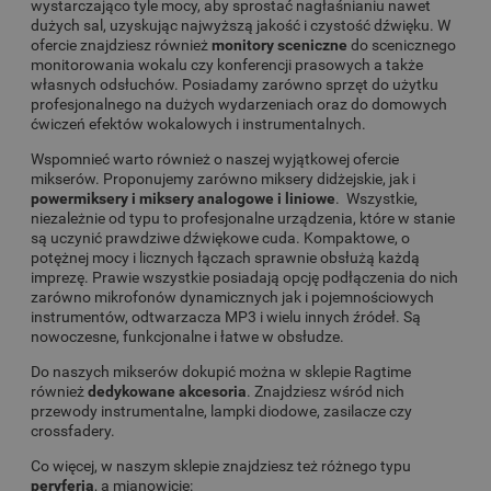
wystarczająco tyle mocy, aby sprostać nagłaśnianiu nawet
dużych sal, uzyskując najwyższą jakość i czystość dźwięku. W
ofercie znajdziesz również
monitory sceniczne
do scenicznego
monitorowania wokalu czy konferencji prasowych a także
własnych odsłuchów. Posiadamy zarówno sprzęt do użytku
profesjonalnego na dużych wydarzeniach oraz do domowych
ćwiczeń efektów wokalowych i instrumentalnych.
Wspomnieć warto również o naszej wyjątkowej ofercie
mikserów. Proponujemy zarówno miksery didżejskie, jak i
powermiksery i miksery analogowe i liniowe
. Wszystkie,
niezależnie od typu to profesjonalne urządzenia, które w stanie
są uczynić prawdziwe dźwiękowe cuda. Kompaktowe, o
potężnej mocy i licznych łączach sprawnie obsłużą każdą
imprezę. Prawie wszystkie posiadają opcję podłączenia do nich
zarówno mikrofonów dynamicznych jak i pojemnościowych
instrumentów, odtwarzacza MP3 i wielu innych źródeł. Są
nowoczesne, funkcjonalne i łatwe w obsłudze.
Do naszych mikserów dokupić można w sklepie Ragtime
również
dedykowane akcesoria
. Znajdziesz wśród nich
przewody instrumentalne, lampki diodowe, zasilacze czy
crossfadery.
Co więcej, w naszym sklepie znajdziesz też różnego typu
peryferia
, a mianowicie: