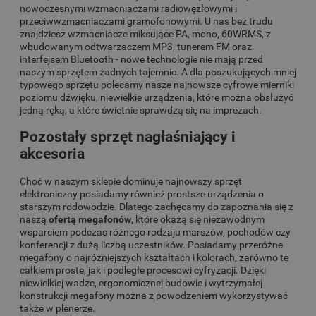
nowoczesnymi wzmacniaczami radiowęzłowymi i
przeciwwzmacniaczami gramofonowymi. U nas bez trudu
znajdziesz wzmacniacze miksujące PA, mono, 60WRMS, z
wbudowanym odtwarzaczem MP3, tunerem FM oraz
interfejsem Bluetooth - nowe technologie nie mają przed
naszym sprzętem żadnych tajemnic. A dla poszukujących mniej
typowego sprzętu polecamy nasze najnowsze cyfrowe mierniki
poziomu dźwięku, niewielkie urządzenia, które można obsłużyć
jedną ręką, a które świetnie sprawdzą się na imprezach.
Pozostały sprzęt nagłaśniający i
akcesoria
Choć w naszym sklepie dominuje najnowszy sprzęt
elektroniczny posiadamy również prostsze urządzenia o
starszym rodowodzie. Dlatego zachęcamy do zapoznania się z
naszą
ofertą megafonów
, które okażą się niezawodnym
wsparciem podczas różnego rodzaju marszów, pochodów czy
konferencji z dużą liczbą uczestników. Posiadamy przeróżne
megafony o najróżniejszych kształtach i kolorach, zarówno te
całkiem proste, jak i podległe procesowi cyfryzacji. Dzięki
niewielkiej wadze, ergonomicznej budowie i wytrzymałej
konstrukcji megafony można z powodzeniem wykorzystywać
także w plenerze.