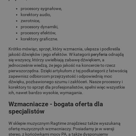
procesory sygnałowe,
korektory audio,
zwrotnice,
procesory dynamiki,
procesory efektów,
korektory graficzne.
Krótko mówiąc, sprzęt, który wzmacnia, ulepsza i podkreśla
jakość dźwięków i jego efektów. W kategorii
peryferia
odnajdą
się wszyscy, którzy uwielbiają zabawę dźwiękiem, a
jednocześnie wiedzą, że jego jakość na koncercie to rzecz
pierwszorzędna. Dzięki artykułom z tej podkategorii z łatwością
zapewnisz odbiorcom przejrzystość i odpowiednią moc
dźwięku, pozbawionego szumu i zakłóceń. Nasze procesory i
korektory to sprzęt dla profesjonalistów, spełni więc wszystkie
ich, nawet bardzo wysokie, wymagania.
Wzmacniacze - bogata oferta dla
specjalistów
W sklepie muzycznym Ragtime znajdziesz także wyszukaną
ofertę muzycznych wzmacniaczy. Posiadamy je w wersji
stereo, z końcówkami mocy PA, a także dysponujemy