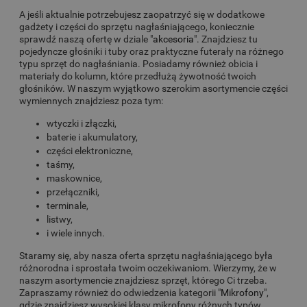
A jeśli aktualnie potrzebujesz zaopatrzyć się w dodatkowe
gadżety i części do sprzętu nagłaśniającego, koniecznie
sprawdź naszą ofertę w dziale "
akcesoria
". Znajdziesz tu
pojedyncze głośniki i tuby oraz praktyczne futerały na różnego
typu sprzęt do nagłaśniania. Posiadamy również obicia i
materiały do kolumn, które przedłużą żywotność twoich
głośników. W naszym wyjątkowo szerokim asortymencie części
wymiennych znajdziesz poza tym:
wtyczki i złączki,
baterie i akumulatory,
części elektroniczne,
taśmy,
maskownice,
przełączniki,
terminale,
listwy,
i wiele innych.
Staramy się, aby nasza oferta sprzętu nagłaśniającego była
różnorodna i sprostała twoim oczekiwaniom. Wierzymy, że w
naszym asortymencie znajdziesz sprzęt, którego Ci trzeba.
Zapraszamy również do odwiedzenia kategorii "
Mikrofony
",
gdzie znajdziesz wysokiej klasy mikrofony różnych typów,