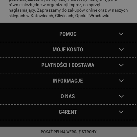
równie niezbędne w organizacji imprez, co sprzęt
nagłaśniający. Zapraszamy do zakupów online oraz w naszych
sklepach w Katowicach, Gliwicach, Opolu i Wrocławiu.
POMOC
MOJE KONTO
PŁATNOŚCI I DOSTAWA
INFORMACJE
O NAS
G4RENT
POKAŻ PEŁNĄ WERSJĘ STRONY