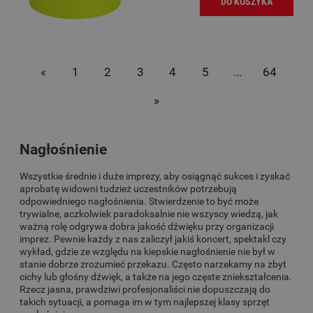
DO KOSZYKA
«
1
2
3
4
5
...
64
»
Nagłośnienie
Wszystkie średnie i duże imprezy, aby osiągnąć sukces i zyskać
aprobatę widowni tudzież uczestników potrzebują
odpowiedniego nagłośnienia. Stwierdzenie to być może
trywialne, aczkolwiek paradoksalnie nie wszyscy wiedzą, jak
ważną rolę odgrywa dobra jakość dźwięku przy organizacji
imprez. Pewnie każdy z nas zaliczył jakiś koncert, spektakl czy
wykład, gdzie ze względu na kiepskie nagłośnienie nie był w
stanie dobrze zrozumieć przekazu. Często narzekamy na zbyt
cichy lub głośny dźwięk, a także na jego częste zniekształcenia.
Rzecz jasna, prawdziwi profesjonaliści nie dopuszczają do
takich sytuacji, a pomaga im w tym najlepszej klasy sprzęt