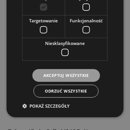
Targetowanie
Funkcjonalność
Taśma - Allcolor Gaffa 649 19 O pomarańczowy
Niesklasyfikowane
Dostępność:
Dostępny
15,00 zł
AKCEPTUJ WSZYSTKIE
DO KOSZYKA
ODRZUĆ WSZYSTKIE
POKAŻ SZCZEGÓŁY