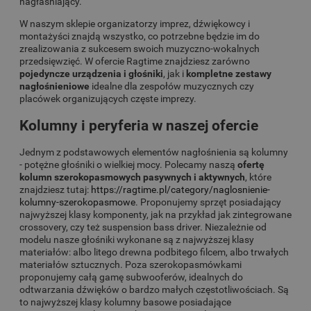
nagłaśniający.
W naszym sklepie organizatorzy imprez, dźwiękowcy i
montażyści znajdą wszystko, co potrzebne będzie im do
zrealizowania z sukcesem swoich muzyczno-wokalnych
przedsięwzięć. W ofercie Ragtime znajdziesz zarówno
pojedyncze urządzenia i głośniki
, jak i
kompletne zestawy
nagłośnieniowe
idealne dla zespołów muzycznych czy
placówek organizujących częste imprezy.
Kolumny i peryferia w naszej ofercie
Jednym z podstawowych elementów nagłośnienia są kolumny
- potężne głośniki o wielkiej mocy. Polecamy naszą
ofertę
kolumn szerokopasmowych pasywnych i aktywnych
, które
znajdziesz tutaj:
https://ragtime.pl/category/naglosnienie-
kolumny-szerokopasmowe
. Proponujemy sprzęt posiadający
najwyższej klasy komponenty, jak na przykład jak zintegrowane
crossovery, czy też suspension bass driver. Niezależnie od
modelu nasze głośniki wykonane są z najwyższej klasy
materiałów: albo litego drewna podbitego filcem, albo trwałych
materiałów sztucznych. Poza szerokopasmówkami
proponujemy całą gamę subwooferów, idealnych do
odtwarzania dźwięków o bardzo małych częstotliwościach. Są
to najwyższej klasy kolumny basowe posiadające