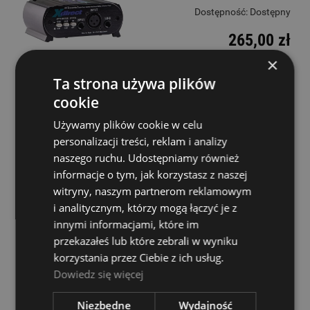
Dostępność:
Dostępny
265,00 zł
×
DO KOSZYKA
Ta strona używa plików
cookie
Używamy plików cookie w celu
HK Audio Polar 12 MK2 Aktywny system
personalizacji treści, reklam i analizy
nagłośnieniowy
naszego ruchu. Udostępniamy również
Dostępność:
Dostępny
informacje o tym, jak korzystasz z naszej
witryny, naszym partnerom reklamowym
4 299,00 zł
i analitycznym, którzy mogą łączyć je z
innymi informacjami, które im
DO KOSZYKA
przekazałeś lub które zebrali w wyniku
korzystania przez Ciebie z ich usług.
Dowiedz się więcej
Niezbędne
Wydajność