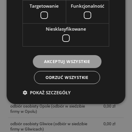
pierścieniowych i tubowych głośników wysokotonowych.
Targetowanie
Funkcjonalność
Wymienna cewka drgająca
Odpowiednia do MHD-182/RD.
KOSZTY DOSTAWY
Niesklasyfikowane
CENA NIE ZAWIERA EWENTUALNYCH KOSZTÓW PŁATNOŚCI
InPost Paczkomaty 24/7
14,00 zł
InPost Kurier
16,00 zł
AKCEPTUJ WSZYSTKIE
Poczta Polska
(Przesyłki poczty Polskiej)
20,00 zł
ODRZUĆ WSZYSTKIE
Fedex
(Fedex)
21,00 zł
POKAŻ SZCZEGÓŁY
Fedex
(Fedex)
21,00 zł
odbiór osobisty Opole
(odbiór w siedzibie
0,00 zł
firmy w Opolu)
odbiór osobisty Gliwice
(odbiór w siedzibie
0,00 zł
firmy w Gliwicach)