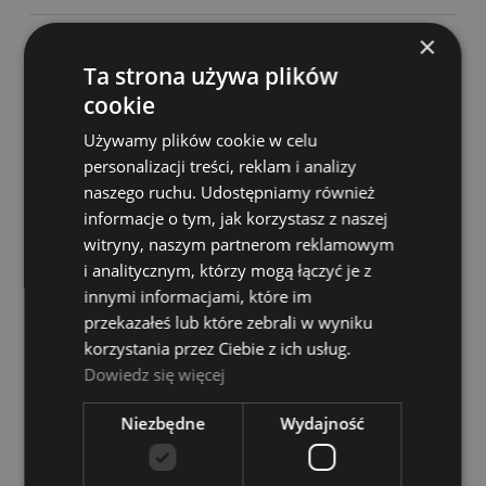
×
Producent:
MONACOR
Ta strona używa plików
Kod produktu:
27296
cookie
Dostępność:
2
zapytaj o produkt
Używamy plików cookie w celu
personalizacji treści, reklam i analizy
poleć znajomemu
naszego ruchu. Udostępniamy również
dodaj opinię
informacje o tym, jak korzystasz z naszej
dodaj do przechowalni
witryny, naszym partnerom reklamowym
i analitycznym, którzy mogą łączyć je z
innymi informacjami, które im
Wysyłka w:
24 godziny
Dostawa:
od 14,00 zł
- InPost Paczkomaty 24/7
przekazałeś lub które zebrali w wyniku
sprawdź formy dostawy
Cena nie zawiera ewentualnych kosztów płatności
korzystania przez Ciebie z ich usług.
Dowiedz się więcej
OPIS
Niezbędne
Wydajność
Wymienna cewka drgająca do różnych typów