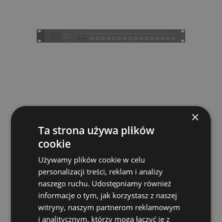
×
Behringer P16I Stagebox cyfrowy
Ta strona używa plików
BEHRINGER
cookie
959,00 zł
Używamy plików cookie w celu
personalizacji treści, reklam i analizy
POWIADOM O DOSTĘPNOŚCI
naszego ruchu. Udostępniamy również
informacje o tym, jak korzystasz z naszej
witryny, naszym partnerom reklamowym
i analitycznym, którzy mogą łączyć je z