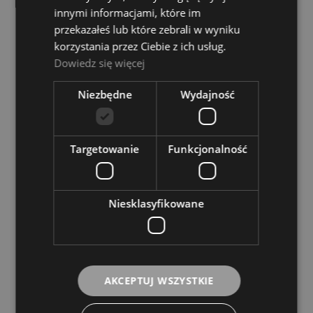
innymi informacjami, które im
przekazałeś lub które zebrali w wyniku
korzystania przez Ciebie z ich usług.
Dowiedz się więcej
Niezbędne
Wydajność
Behringer S16 Digital Snake Stagebox
Targetowanie
Funkcjonalność
BEHRINGER
2 379,00 zł
Niesklasyfikowane
POWIADOM O DOSTĘPNOŚCI
AKCEPTUJ WSZYSTKIE