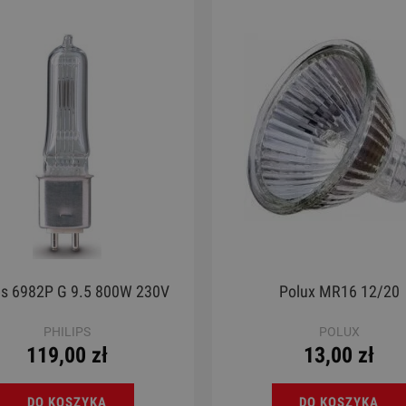
 B5256T #167 Shattered
Gitara Klasyczna 4/4 - K
Turquoise
S65C Soloist Guitar
2 900,00 zł
1 050,00 zł
Cena regularna:
3 299,00 zł
Cena regularna:
1 339,00 zł
Najniższa cena:
3 299,00 zł
Najniższa cena:
1 339,00 zł
DO KOSZYKA
DO KOSZYKA
ps 6982P G 9.5 800W 230V
Polux MR16 12/20
PHILIPS
POLUX
119,00 zł
13,00 zł
DO KOSZYKA
DO KOSZYKA