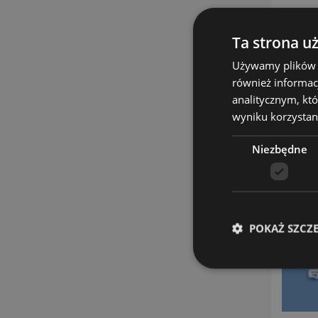
Ta strona u
Używamy plików co
również informac
analitycznym, któ
wyniku korzystani
Niezbędne
POKAŻ SZCZ