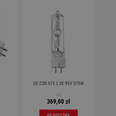
remona
Ukulele - Chateau BAS01FV RD
Werbe
130,00 zł
Cena regularna:
189,00 zł
Najniższa cena:
189,00 zł
DO KOSZYKA
GE CSR 575 2 SE 95V 575W
GE
369,00 zł
DO KOSZYKA