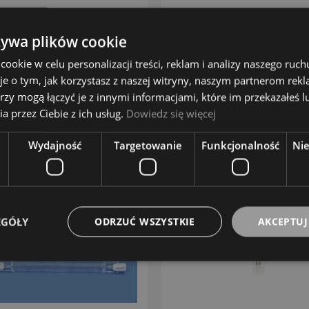
MONACOR
OSRAM
15,50 zł
47,00 zł
żywa plików cookie
okie w celu personalizacji treści, reklam i analizy naszego ru
DO KOSZYKA
DO KOSZYKA
je o tym, jak korzystasz z naszej witryny, naszym partnerom re
rzy mogą łączyć je z innymi informacjami, które im przekazałeś l
ZOBACZ WIĘCEJ
ZOBACZ WIĘCEJ
a przez Ciebie z ich usług.
Dowiedz się więcej
Wydajność
Targetowanie
Funkcjonalność
Ni
EGÓŁY
ODRZUĆ WSZYSTKIE
AKCEPTUJ