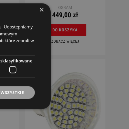
×
OSRAM
449,00 zł
chu. Udostępniamy
DO KOSZYKA
klamowym i
ub które zebrali w
ZOBACZ WIĘCEJ
esklasyfikowane
 WSZYSTKIE