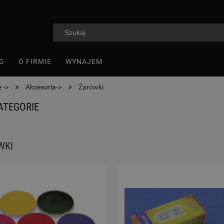
G
O FIRMIE
WYNAJEM
»
»
 ->
Akcesoria->
Żarówki
ATEGORIE
WKI