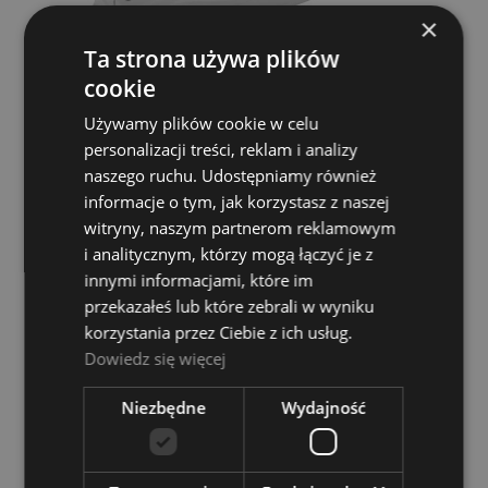
×
Ta strona używa plików
cookie
Używamy plików cookie w celu
personalizacji treści, reklam i analizy
Mapex MC910 Clamp
naszego ruchu. Udostępniamy również
informacje o tym, jak korzystasz z naszej
MAPEX
witryny, naszym partnerom reklamowym
239,00 zł
i analitycznym, którzy mogą łączyć je z
innymi informacjami, które im
POWIADOM O DOSTĘPNOŚCI
przekazałeś lub które zebrali w wyniku
korzystania przez Ciebie z ich usług.
Dowiedz się więcej
Niezbędne
Wydajność