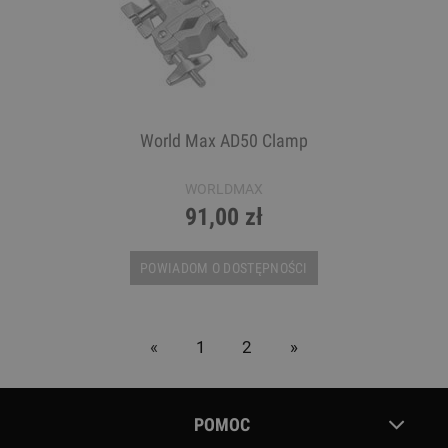
World Max AD50 Clamp
WORLDMAX
91,00 zł
POWIADOM O DOSTĘPNOŚCI
«
1
2
»
POMOC