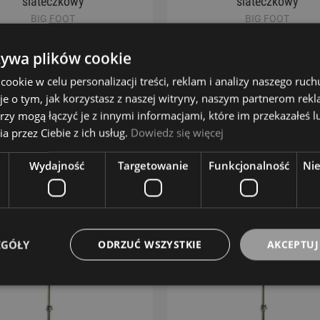
siateczkowy
siateczkowy
BIG FOOT
BIG FOOT
19,00 zł
19,00 zł
żywa plików cookie
okie w celu personalizacji treści, reklam i analizy naszego ru
je o tym, jak korzystasz z naszej witryny, naszym partnerom re
DO KOSZYKA
DO KOSZYKA
rzy mogą łączyć je z innymi informacjami, które im przekazałeś l
ZOBACZ WIĘCEJ
ZOBACZ WIĘCEJ
a przez Ciebie z ich usług.
Dowiedz się więcej
Wydajność
Targetowanie
Funkcjonalność
Ni
EGÓŁY
ODRZUĆ WSZYSTKIE
AKCEPTUJ