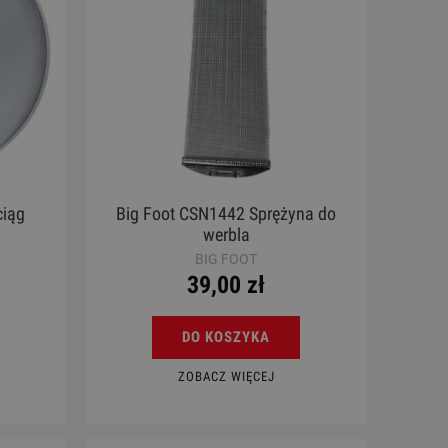
ciąg
Big Foot CSN1442 Sprężyna do
werbla
BIG FOOT
rdoba
Ukulele - Chateau BAS01EX WH
Mag
39,00 zł
l
130,00 zł
DO KOSZYKA
Cena regularna:
189,00 zł
ZOBACZ WIĘCEJ
Najniższa cena:
189,00 zł
DO KOSZYKA