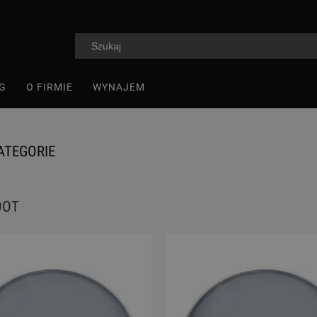
G
O FIRMIE
WYNAJEM
ATEGORIE
OOT