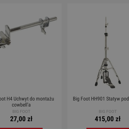
oot H4 Uchwyt do montażu
Big Foot HH901 Statyw pod
cowbell'a
BIG FOOT
BIG FOOT
27,00 zł
415,00 zł