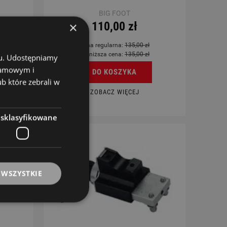
BIG FOOT
×
110,00 zł
Cena regularna:
135,00 zł
Najniższa cena:
135,00 zł
chu. Udostępniamy
klamowym i
DO KOSZYKA
ub które zebrali w
ZOBACZ WIĘCEJ
esklasyfikowane
 WSZYSTKIE