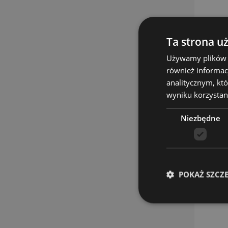
Ta strona u
Używamy plików co
również informac
analitycznym, któ
wyniku korzystani
Niezbędne
POKAŻ SZCZ