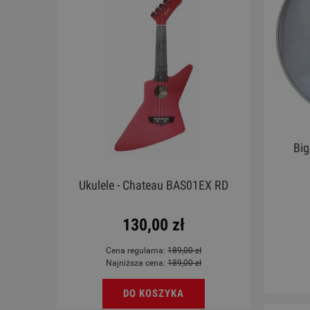
Big
rdoba
Ukulele - Chateau BAS01EX RD
a
130,00 zł
Cena regularna:
189,00 zł
Najniższa cena:
189,00 zł
DO KOSZYKA