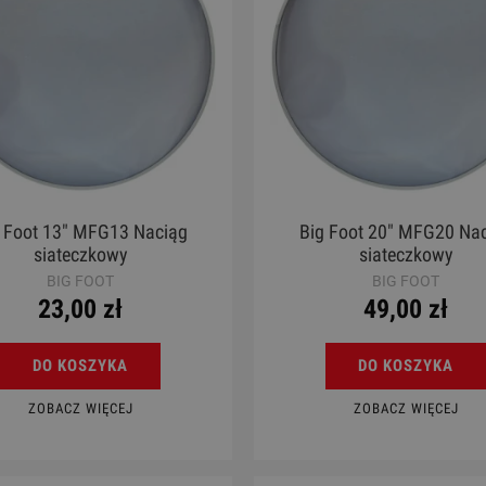
 Foot 13" MFG13 Naciąg
Big Foot 20" MFG20 Na
siateczkowy
siateczkowy
BIG FOOT
BIG FOOT
World Max DC660W
Gitara Klasyczna 4/4 - Co
23,00 zł
49,00 zł
Protege C1 Matiz Cora
419,00 zł
930,00 zł
DO KOSZYKA
DO KOSZYKA
Cena regularna:
502,00 zł
Cena regularna:
1 089,00 zł
ZOBACZ WIĘCEJ
ZOBACZ WIĘCEJ
Najniższa cena:
502,00 zł
Najniższa cena:
1 089,00 zł
DO KOSZYKA
DO KOSZYKA