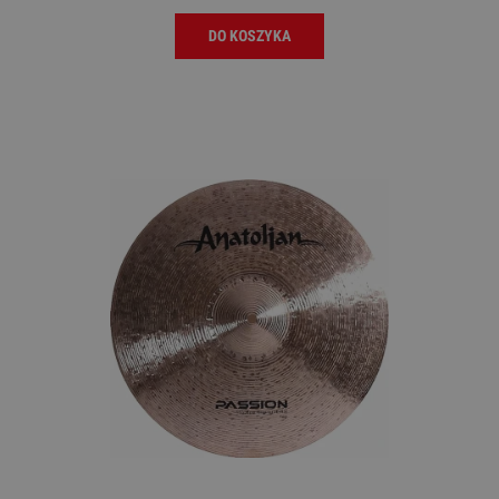
DO KOSZYKA