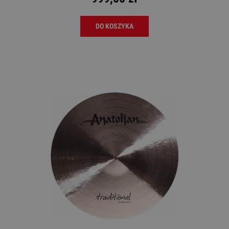
DO KOSZYKA