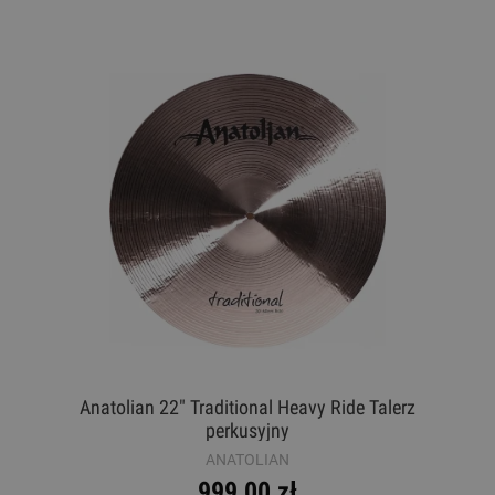
Anatolian 22" Traditional Heavy Ride Talerz
perkusyjny
ANATOLIAN
999,00 zł