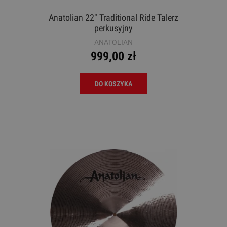
Anatolian 22" Traditional Ride Talerz
perkusyjny
ANATOLIAN
999,00 zł
DO KOSZYKA