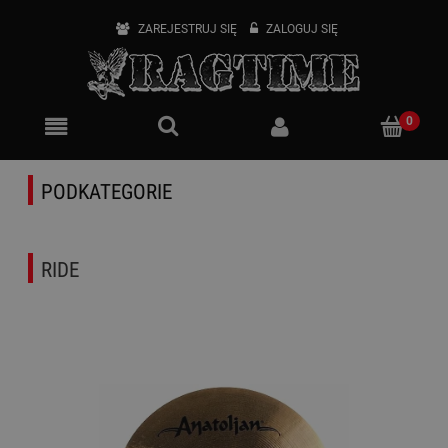
ZAREJESTRUJ SIĘ
ZALOGUJ SIĘ
PODKATEGORIE
RIDE