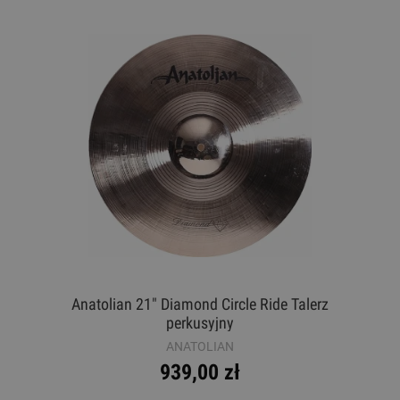
Anatolian 21" Diamond Circle Ride Talerz
perkusyjny
ANATOLIAN
939,00 zł