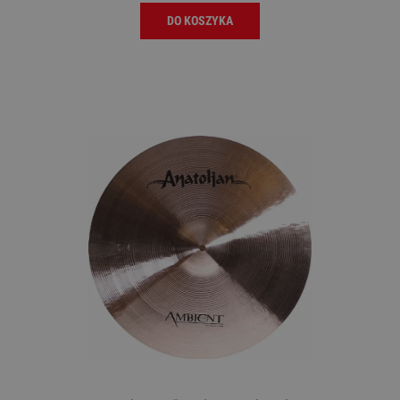
DO KOSZYKA