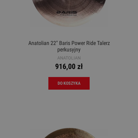
Anatolian 22" Baris Power Ride Talerz
perkusyjny
ANATOLIAN
916,00 zł
DO KOSZYKA