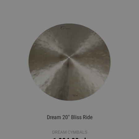
Dream 20" Bliss Ride
DREAM CYMBALS