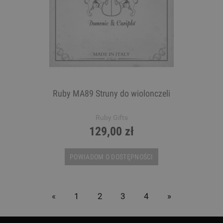
Ruby MA89 Struny do wiolonczeli
Ruby Gifts
129,00 zł
POWIADOM O DOSTĘPNOŚCI
«
1
2
3
4
»