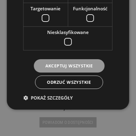
Targetowanie
Funkcjonalność
Niesklasyfikowane
AKCEPTUJ WSZYSTKIE
ODRZUĆ WSZYSTKIE
Presto Cello 1/2 D
POKAŻ SZCZEGÓŁY
PRESTO
22,00 zł
POWIADOM O DOSTĘPNOŚCI