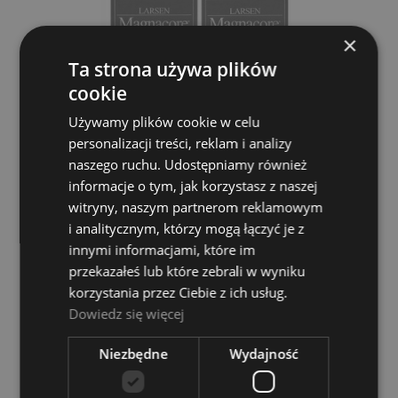
×
Ta strona używa plików
cookie
Używamy plików cookie w celu
personalizacji treści, reklam i analizy
Larsen Magnacore Cello Set L5535
naszego ruchu. Udostępniamy również
informacje o tym, jak korzystasz z naszej
LARSEN
witryny, naszym partnerom reklamowym
1 429,00 zł
i analitycznym, którzy mogą łączyć je z
innymi informacjami, które im
POWIADOM O DOSTĘPNOŚCI
przekazałeś lub które zebrali w wyniku
korzystania przez Ciebie z ich usług.
Dowiedz się więcej
Niezbędne
Wydajność