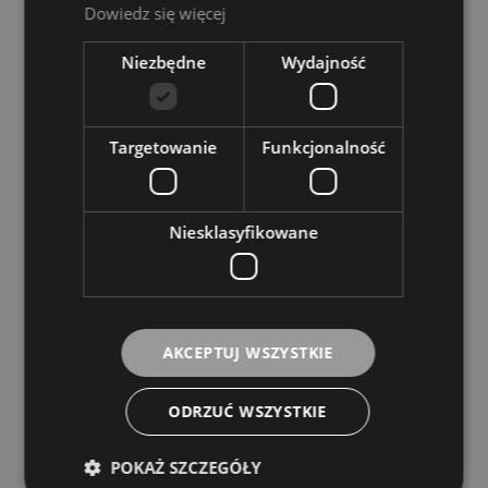
Dowiedz się więcej
Niezbędne
Wydajność
Targetowanie
Funkcjonalność
Niesklasyfikowane
Adapter - Pig Hog PX-14BAN 6,3mm TS F
Dual Banana 6"
AKCEPTUJ WSZYSTKIE
Pig Hog
115,00 zł
ODRZUĆ WSZYSTKIE
POKAŻ SZCZEGÓŁY
DO KOSZYKA