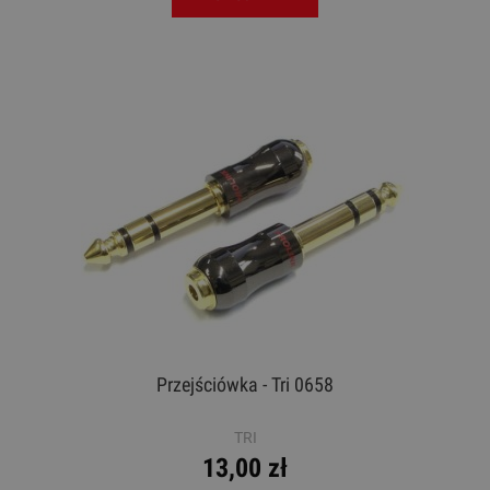
Przejściówka - Tri 0658
TRI
13,00 zł