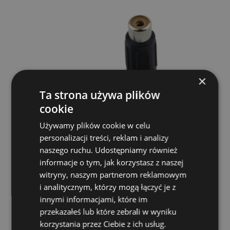
×
Ta strona używa plików
cookie
Używamy plików cookie w celu
personalizacji treści, reklam i analizy
naszego ruchu. Udostępniamy również
Przejściówka RCA-RCA - Pig Hog PA2RCAF
informacje o tym, jak korzystasz z naszej
RCA F RCA F Adapter 2pack
witryny, naszym partnerom reklamowym
Pig Hog
i analitycznym, którzy mogą łączyć je z
13,00 zł
innymi informacjami, które im
przekazałeś lub które zebrali w wyniku
korzystania przez Ciebie z ich usług.
DO KOSZYKA