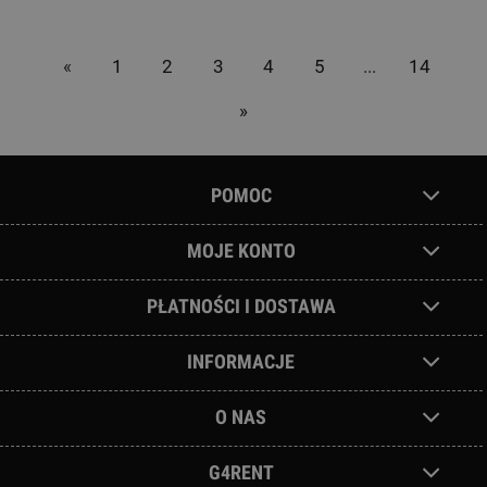
«
1
2
3
4
5
...
14
»
POMOC
MOJE KONTO
PŁATNOŚCI I DOSTAWA
INFORMACJE
O NAS
G4RENT