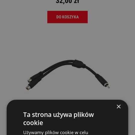
32,00 zł
DO KOSZYKA
×
Kabel RCA M Dual RCA F - Pig Hog PY-
Ta strona używa plików
RM2RF
cookie
Pig Hog
23,00 zł
Używamy plików cookie w celu