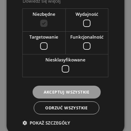
Dowiedz się więcej
Niezbędne
Wydajność
Targetowanie
Funkcjonalność
Niesklasyfikowane
AKCEPTUJ WSZYSTKIE
Ruby PA84 Metronom Czarny
ODRZUĆ WSZYSTKIE
Ruby Gifts
POKAŻ SZCZEGÓŁY
149,00 zł