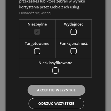
przekazałeś lub które zebrali w wyniku
korzystania przez Ciebie z ich usług.
Dowiedz się więcej
Niezbędne
Wydajność
Targetowanie
Funkcjonalność
Mes HP20
Niesklasyfikowane
MES
25,00 zł
AKCEPTUJ WSZYSTKIE
DO KOSZYKA
ODRZUĆ WSZYSTKIE