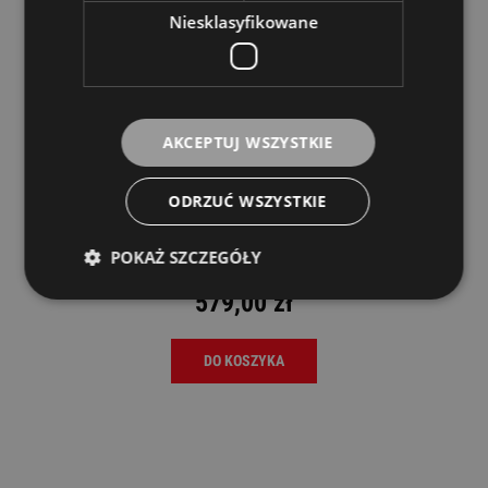
Niesklasyfikowane
AKCEPTUJ WSZYSTKIE
ODRZUĆ WSZYSTKIE
Eurolite Dynamic Fog 700 Maszyna do
Dymu
POKAŻ SZCZEGÓŁY
EUROLITE
579,00 zł
DO KOSZYKA