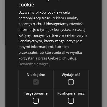
cookie
Używamy plików cookie w celu
personalizacji treści, reklam i analizy
naszego ruchu. Udostępniamy również
Eurolite Cylinder lustrzany 30cm
informacje o tym, jak korzystasz z naszej
witryny, naszym partnerom reklamowym
EUROLITE
i analitycznym, którzy mogą łączyć je z
175,00 zł
innymi informacjami, które im
przekazałeś lub które zebrali w wyniku
korzystania przez Ciebie z ich usług.
DO KOSZYKA
Dowiedz się więcej
Niezbędne
Wydajność
Targetowanie
Funkcjonalność