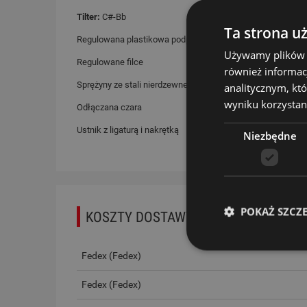
Tilter:
C#-Bb
Ta strona u
Regulowana plastikowa podpórka pod kciuk
Używamy plików co
Regulowane filce
również informac
Sprężyny ze stali nierdzewnej
analitycznym, któ
wyniku korzystani
Odłączana czara
Ustnik z ligaturą i nakrętką
Niezbędne
POKAŻ SZCZ
KOSZTY DOSTAWY
CENA NIE ZAWIERA EWEN
Fedex
(Fedex)
PŁATNOŚCI
Fedex
(Fedex)