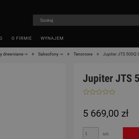
G
O FIRMIE
WYNAJEM
»
»
»
y drewniane ->
Saksofony ->
Tenorowe
Jupiter JTS 500Q
Jupiter JTS 
5 669,00 zł
szt.