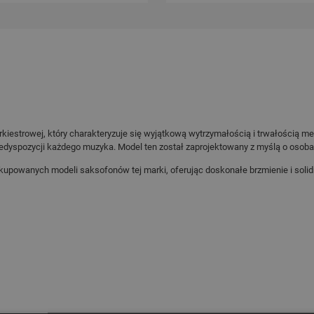
płatności
orkiestrowej, który charakteryzuje się wyjątkową wytrzymałością i trwałości
predyspozycji każdego muzyka. Model ten został zaprojektowany z myślą o osob
 kupowanych modeli saksofonów tej marki, oferując doskonałe brzmienie i soli