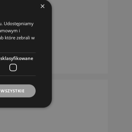
×
chu. Udostępniamy
klamowym i
ub które zebrali w
esklasyfikowane
 WSZYSTKIE
WE