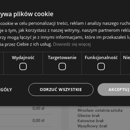
żywa plików cookie
okie w celu personalizacji treści, reklam i analizy naszego ru
je o tym, jak korzystasz z naszej witryny, naszym partnerom re
rzy mogą łączyć je z innymi informacjami, które im przekazałeś l
a przez Ciebie z ich usług.
Dowiedz się więcej
Wydajność
Targetowanie
Funkcjonalność
Ni
EGÓŁY
ODRZUĆ WSZYSTKIE
AKCEPTUJ
STANY MAGAZYNO
Opole:
brak
TUALNYCH KOSZTÓW
0,00 zł
Wrocław:
ostatnia sztuka
Gliwice:
brak
0,00 zł
Katowice:
brak
Wysyłkowy:
brak