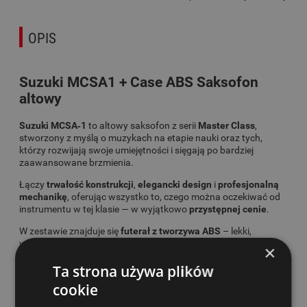
OPIS
Suzuki MCSA1 + Case ABS Saksofon
altowy
Suzuki MCSA‑1
to altowy saksofon z serii
Master Class
,
stworzony z myślą o muzykach na etapie nauki oraz tych,
którzy rozwijają swoje umiejętności i sięgają po bardziej
zaawansowane brzmienia.
Łączy
trwałość konstrukcji
,
elegancki design
i
profesjonalną
mechanikę
, oferując wszystko to, czego można oczekiwać od
instrumentu w tej klasie — w wyjątkowo
przystępnej cenie
.
W zestawie znajduje się
futerał z tworzywa ABS
– lekki,
wytrzymały i idealny do bezpiecznego transportu instrumentu.
×
Dołączone
akcesoria konserwacyjne
obejmują olej/grease do
Ta strona używa plików
smarowania, ściereczkę do czyszczenia oraz dodatkowe
cookie
elementy, które pomagają utrzymać saksofon w doskonałej
kondycji przez długi czas.