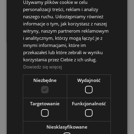
Używamy plików cookie w celu
MCSA‑1 to niezawodny partner w muzycznej podróży — od
personalizacji treści, reklam i analizy
pierwszych dźwięków po bardziej wymagające utwory.
naszego ruchu. Udostępniamy również
informacje o tym, jak korzystasz z naszej
witryny, naszym partnerom reklamowym
KOSZTY DOSTAWY
CENA NIE ZAWIERA EWENTUALNYCH KOSZTÓW PŁATNOŚCI
i analitycznym, którzy mogą łączyć je z
innymi informacjami, które im
Fedex
(Fedex)
0,00 zł
przekazałeś lub które zebrali w wyniku
korzystania przez Ciebie z ich usług.
InPost Paczkomaty 24/7
0,00 zł
Dowiedz się więcej
Fedex
(Fedex)
0,00 zł
Niezbędne
Wydajność
Poczta Polska
(Przesyłki poczty Polskiej)
0,00 zł
odbiór osobisty Opole
(odbiór w siedzibie
0,00 zł
Targetowanie
Funkcjonalność
firmy w Opolu)
odbiór osobisty Gliwice
(odbiór w siedzibie
0,00 zł
firmy w Gliwicach)
Niesklasyfikowane