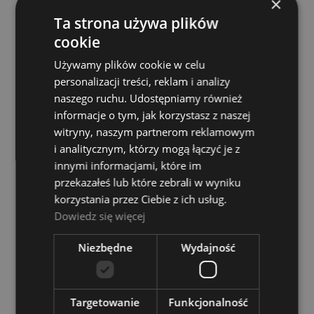
×
DO KOSZYKA
Ta strona używa plików
szt.
cookie
Używamy plików cookie w celu
personalizacji treści, reklam i analizy
naszego ruchu. Udostępniamy również
Producent:
WOLFPARTS
informacje o tym, jak korzystasz z naszej
Kod produktu:
26666
witryny, naszym partnerom reklamowym
Dostępność:
6
i analitycznym, którzy mogą łączyć je z
zapytaj o produkt
innymi informacjami, które im
poleć znajomemu
przekazałeś lub które zebrali w wyniku
dodaj opinię
korzystania przez Ciebie z ich usług.
Dowiedz się więcej
dodaj do przechowalni
Niezbędne
Wydajność
Wysyłka w:
24 godziny
Dostawa:
od 14,00 zł
- InPost Paczkomaty 24/7
sprawdź formy dostawy
Cena nie zawiera ewentualnych kosztów płatności
Targetowanie
Funkcjonalność