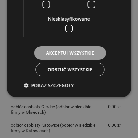
KOSZTY DOSTAWY
CENA NIE ZAWIERA EWENTUALNYCH KOSZTÓW PŁATNOŚCI
Niesklasyfikowane
InPost Paczkomaty 24/7
14,00 zł
InPost Kurier
16,00 zł
Poczta Polska
(Przesyłki poczty Polskiej)
20,00 zł
AKCEPTUJ WSZYSTKIE
Fedex
(Fedex)
21,00 zł
ODRZUĆ WSZYSTKIE
Fedex
(Fedex)
21,00 zł
POKAŻ SZCZEGÓŁY
odbiór osobisty Opole
(odbiór w siedzibie
0,00 zł
firmy w Opolu)
odbiór osobisty Gliwice
(odbiór w siedzibie
0,00 zł
firmy w Gliwicach)
odbiór osobisty Katowice
(odbiór w siedzibie
0,00 zł
firmy w Katowicach)