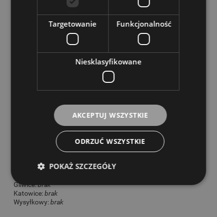
Fedex
(Fedex)
21,00 zł
odbiór osobisty Opole
(odbiór w siedzibie
0,00 zł
Targetowanie
Funkcjonalność
firmy w Opolu)
odbiór osobisty Gliwice
(odbiór w siedzibie
0,00 zł
firmy w Gliwicach)
Niesklasyfikowane
odbiór osobisty Katowice
(odbiór w siedzibie
0,00 zł
firmy w Katowicach)
odbiór osobisty Wrocław
(odbiór w siedzibie
0,00 zł
AKCEPTUJ WSZYSTKIE
firmy we Wrocławiu)
STANY MAGAZYNOWE
ODRZUĆ WSZYSTKIE
POKAŻ SZCZEGÓŁY
Opole:
brak
Wrocław:
brak
Gliwice:
brak
Katowice:
brak
Wysyłkowy:
brak