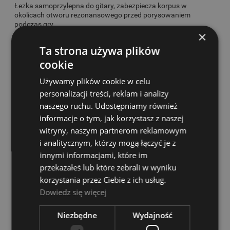
Łezka samoprzylepna do gitary, zabezpiecza korpus w
okolicach otworu rezonansowego przed porysowaniem
podczas gry.
×
Kolor: Czarny
Ta strona używa plików
Rozmiar: R64mm, dla gitar leworęcznych
cookie
Używamy plików cookie w celu
personalizacji treści, reklam i analizy
naszego ruchu. Udostępniamy również
KOSZTY DOSTAWY
informacje o tym, jak korzystasz z naszej
CENA NIE ZAWIERA EWENTUALNYCH KOSZTÓW PŁATNOŚCI
witryny, naszym partnerom reklamowym
i analitycznym, którzy mogą łączyć je z
InPost Paczkomaty 24/7
14,00 zł
innymi informacjami, które im
przekazałeś lub które zebrali w wyniku
InPost Kurier
16,00 zł
korzystania przez Ciebie z ich usług.
Poczta Polska
(Przesyłki poczty Polskiej)
20,00 zł
Dowiedz się więcej
Fedex
(Fedex)
21,00 zł
Niezbędne
Wydajność