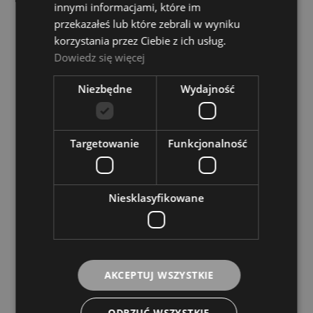
innymi informacjami, które im
przekazałeś lub które zebrali w wyniku
korzystania przez Ciebie z ich usług.
Dowiedz się więcej
Niezbędne
Wydajność
Goodwood GW5BN
Targetowanie
Funkcjonalność
VATER
29,00 zł
Niesklasyfikowane
DO KOSZYKA
AKCEPTUJ WSZYSTKIE
ODRZUĆ WSZYSTKIE