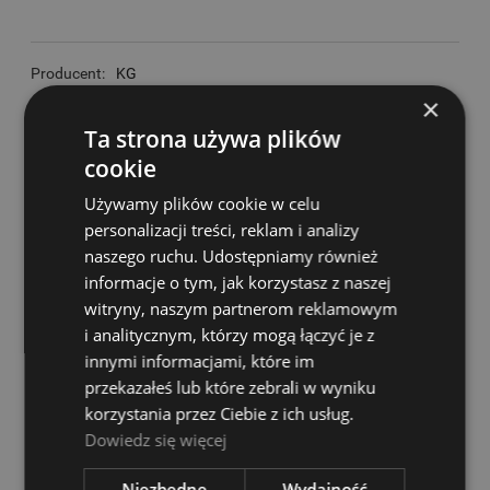
Producent:
KG
×
Kod produktu:
61924
Ta strona używa plików
Dostępność:
0
cookie
zapytaj o produkt
poleć znajomemu
Używamy plików cookie w celu
dodaj opinię
personalizacji treści, reklam i analizy
naszego ruchu. Udostępniamy również
dodaj do przechowalni
informacje o tym, jak korzystasz z naszej
witryny, naszym partnerom reklamowym
i analitycznym, którzy mogą łączyć je z
innymi informacjami, które im
OPIS
przekazałeś lub które zebrali w wyniku
korzystania przez Ciebie z ich usług.
Dowiedz się więcej
Żeberko do skrzypiec
KG SH3 3/4 4/4
Niezbędne
Wydajność