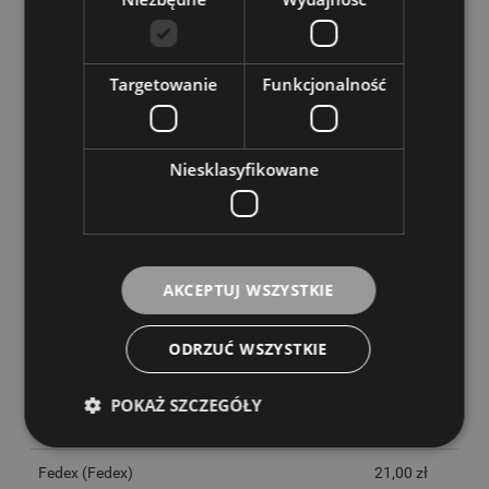
materiał: ABS
kolor: czarny
Targetowanie
Funkcjonalność
zamszowa wyściólka
rozmiar: 3/4 lub 4/4
Niesklasyfikowane
KOSZTY DOSTAWY
CENA NIE ZAWIERA EWENTUALNYCH KOSZTÓW PŁATNOŚCI
InPost Paczkomaty 24/7
14,00 zł
InPost Kurier
16,00 zł
AKCEPTUJ WSZYSTKIE
Paczkomaty Paczka w Weekend
19,00 zł
ODRZUĆ WSZYSTKIE
Poczta Polska
(Przesyłki poczty Polskiej)
20,00 zł
POKAŻ SZCZEGÓŁY
Fedex
(Fedex)
21,00 zł
Fedex
(Fedex)
21,00 zł