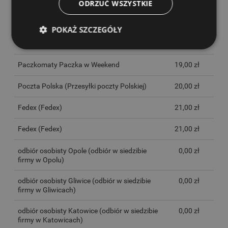
ODRZUĆ WSZYSTKIE
InPost Paczkomaty 24/7
14,00 zł
POKAŻ SZCZEGÓŁY
InPost Kurier
16,00 zł
Paczkomaty Paczka w Weekend
19,00 zł
Poczta Polska
(Przesyłki poczty Polskiej)
20,00 zł
Fedex
(Fedex)
21,00 zł
Fedex
(Fedex)
21,00 zł
odbiór osobisty Opole
(odbiór w siedzibie
0,00 zł
firmy w Opolu)
odbiór osobisty Gliwice
(odbiór w siedzibie
0,00 zł
firmy w Gliwicach)
odbiór osobisty Katowice
(odbiór w siedzibie
0,00 zł
firmy w Katowicach)