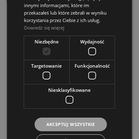
innymi informacjami, które im
OPIS
przekazałeś lub które zebrali w wyniku
korzystania przez Ciebie z ich usług.
Dowiedz się więcej
Ustniki Yamahy zostały wyprodukowane zaawansowanej
technologii komputerowej. Oferują niezwykłą precyzję,
płynność oraz łatwość gry.
Niezbędne
Wydajność
Targetowanie
Funkcjonalność
Średnica wlotu kielicha: 16.66 mm
Przepust: 4.30 mm
Brzeg kielicha: Standardowy
Niesklasyfikowane
Głębokość kielicha: Standardowy
Kanał wylotowy: Standardowy
Materiał: Brass
Wykończenie: Posrebrzany
AKCEPTUJ WSZYSTKIE
KOSZTY DOSTAWY
CENA NIE ZAWIERA EWENTUALNYCH KOSZTÓW PŁATNOŚCI