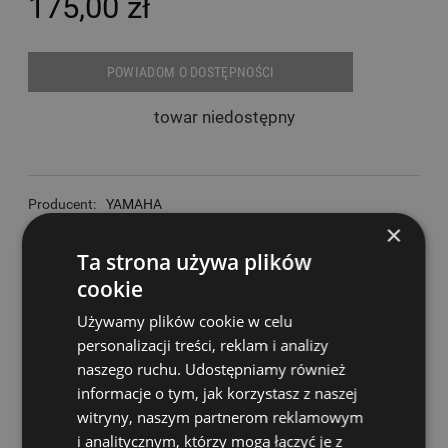
175,00 zł
POWIADOM O DOSTĘPNOŚCI
towar niedostępny
Producent:
YAMAHA
×
Kod produktu:
54887
Ta strona używa plików
Dostępność:
0
cookie
zapytaj o produkt
poleć znajomemu
Używamy plików cookie w celu
personalizacji treści, reklam i analizy
dodaj opinię
naszego ruchu. Udostępniamy również
dodaj do przechowalni
informacje o tym, jak korzystasz z naszej
witryny, naszym partnerom reklamowym
i analitycznym, którzy mogą łączyć je z