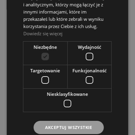
sprawdź formy dostawy
i analitycznym, którzy mogą łączyć je z
Cena nie zawiera ewentualnych kosztów płatności
innymi informacjami, które im
przekazałeś lub które zebrali w wyniku
OPIS
korzystania przez Ciebie z ich usług.
Dowiedz się więcej
Płyn do dymu Flash Professional wyprodukowany w
Niezbędne
Wydajność
Polsce
Wysokiej jakości, gęsty i długo utrzymujący się dym
Odpowiedni dla wszystkich nowoczesnych maszyn do
Targetowanie
Funkcjonalność
dymu
Opakowanie: min. 4,5 litra
Profesjonalna jakość, gęsty i długotrwały dym
Odpowiedni do wszystkich nowoczesnych maszyn do
Niesklasyfikowane
dymu
Wysokiej jakości komponenty, nie zawiera zużytych
olejów lub ich pochodnych
Nie jest produktem łatwopalnym
Woda użyta do produkcji została poddana podwójnej
destylacji
AKCEPTUJ WSZYSTKIE
Bezbarwny i bezwonny