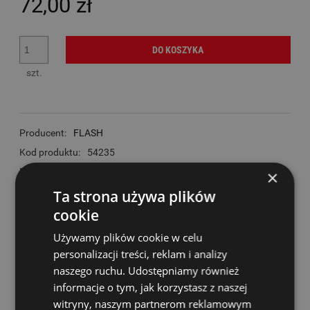
72,00 zł
DO KOSZYKA
szt.
Producent:
FLASH
Kod produktu:
54235
Dostępność:
196
×
zapytaj o produkt
Ta strona używa plików
poleć znajomemu
cookie
dodaj opinię
Używamy plików cookie w celu
dodaj do przechowalni
personalizacji treści, reklam i analizy
naszego ruchu. Udostępniamy również
informacje o tym, jak korzystasz z naszej
Wysyłka w:
24 godziny
witryny, naszym partnerom reklamowym
Dostawa:
od 14,00 zł
- InPost Paczkomaty 24/7