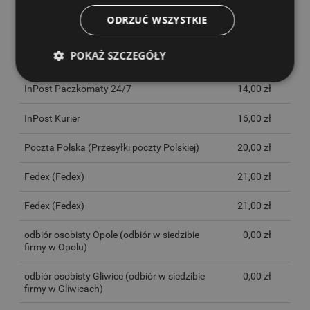
Posiada certyfikat CE
ODRZUĆ WSZYSTKIE
KOSZTY DOSTAWY
POKAŻ SZCZEGÓŁY
CENA NIE ZAWIERA EWENTUALNYCH KOSZTÓW PŁATNOŚCI
InPost Paczkomaty 24/7
14,00 zł
InPost Kurier
16,00 zł
Poczta Polska
(Przesyłki poczty Polskiej)
20,00 zł
Fedex
(Fedex)
21,00 zł
Fedex
(Fedex)
21,00 zł
odbiór osobisty Opole
(odbiór w siedzibie
0,00 zł
firmy w Opolu)
odbiór osobisty Gliwice
(odbiór w siedzibie
0,00 zł
firmy w Gliwicach)