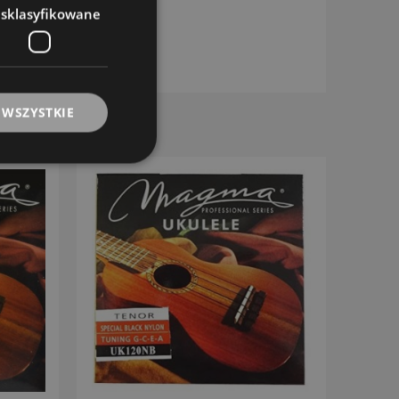
esklasyfikowane
 WSZYSTKIE