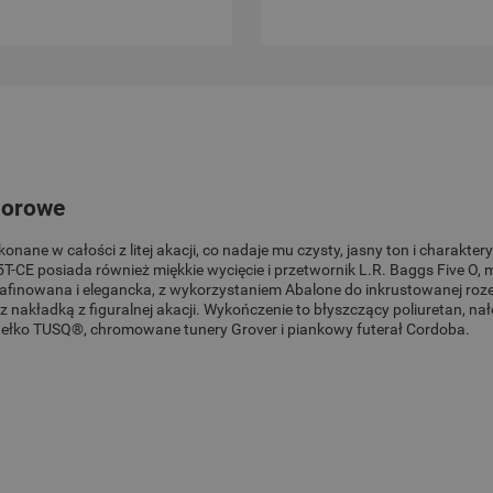
Cena nie zawiera ewentualnych kosztów
płatności
norowe
onane w całości z litej akacji, co nadaje mu czysty, jasny ton i charakte
T-CE posiada również miękkie wycięcie i przetwornik L.R. Baggs Five O, m
wyrafinowana i elegancka, z wykorzystaniem Abalone do inkrustowanej roz
akładką z figuralnej akacji. Wykończenie to błyszczący poliuretan, na
odełko TUSQ®, chromowane tunery Grover i piankowy futerał Cordoba.