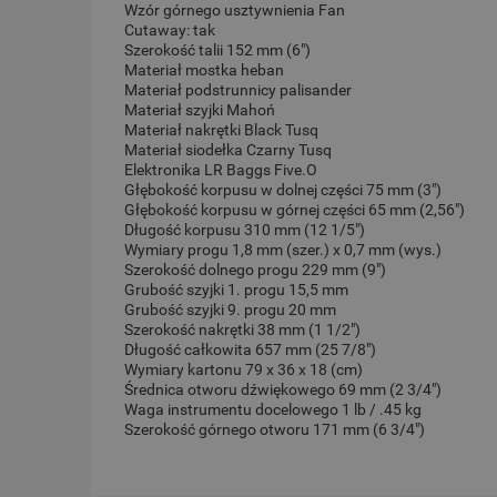
Wzór górnego usztywnienia Fan
Cutaway: tak
Szerokość talii 152 mm (6")
Materiał mostka heban
Materiał podstrunnicy palisander
Materiał szyjki Mahoń
Materiał nakrętki Black Tusq
Materiał siodełka Czarny Tusq
Elektronika LR Baggs Five.O
Głębokość korpusu w dolnej części 75 mm (3")
Głębokość korpusu w górnej części 65 mm (2,56")
Długość korpusu 310 mm (12 1/5")
Wymiary progu 1,8 mm (szer.) x 0,7 mm (wys.)
Szerokość dolnego progu 229 mm (9")
Grubość szyjki 1. progu 15,5 mm
Grubość szyjki 9. progu 20 mm
Szerokość nakrętki 38 mm (1 1/2")
Długość całkowita 657 mm (25 7/8")
Wymiary kartonu 79 x 36 x 18 (cm)
Średnica otworu dźwiękowego 69 mm (2 3/4")
Waga instrumentu docelowego 1 lb / .45 kg
Szerokość górnego otworu 171 mm (6 3/4")