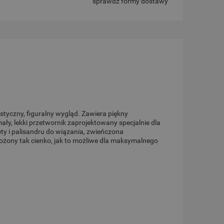
sprawdź formy dostawy
rystyczny, figuralny wygląd. Zawiera piękny
ały, lekki przetwornik zaprojektowany specjalnie dla
ety i palisandru do wiązania, zwieńczona
łożony tak cienko, jak to możliwe dla maksymalnego