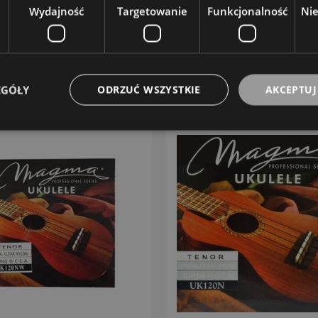
Wydajność
Targetowanie
Funkcjonalność
Ni
0,00 zł
EGÓŁY
ODRZUĆ WSZYSTKIE
AKCEPTUJ