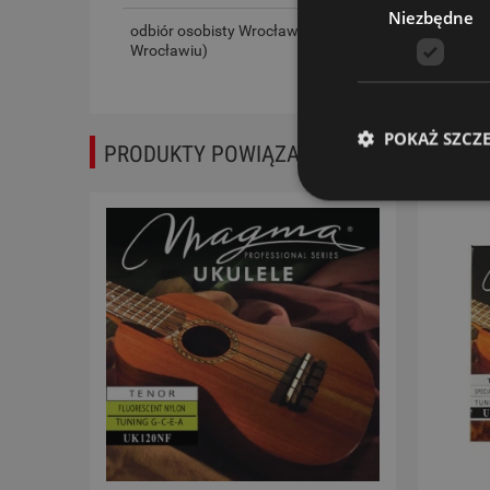
Niezbędne
odbiór osobisty Wrocław
(odbiór w siedzibie firmy we
Wrocławiu)
POKAŻ SZCZ
PRODUKTY POWIĄZANE