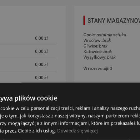
STANY MAGAZYNO
Opole:
ostatnia sztuka
TUALNYCH KOSZTÓW
0,00 zł
Wrocław:
brak
Gliwice:
brak
0,00 zł
Katowice:
brak
Wysyłkowy:
brak
0,00 zł
W rezerwacji: 0
0,00 zł
0,00 zł
żywa plików cookie
lu)
0,00 zł
okie w celu personalizacji treści, reklam i analizy naszego ru
je o tym, jak korzystasz z naszej witryny, naszym partnerom re
iwicach)
0,00 zł
rzy mogą łączyć je z innymi informacjami, które im przekazałeś l
a przez Ciebie z ich usług.
Dowiedz się więcej
0,00 zł