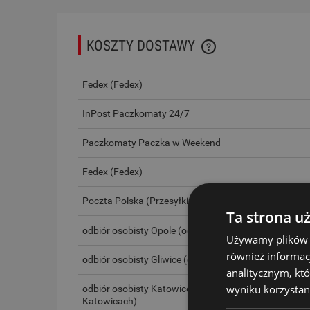
KOSZTY DOSTAWY
CENA NIE ZAWIERA EWEN
Fedex
(Fedex)
PŁATNOŚCI
InPost Paczkomaty 24/7
Paczkomaty Paczka w Weekend
Fedex
(Fedex)
Poczta Polska
(Przesyłki poczty Polskiej)
Ta strona u
odbiór osobisty Opole
(odbiór w siedzibie firmy w Opo
Używamy plików co
również informac
odbiór osobisty Gliwice
(odbiór w siedzibie firmy w Gl
analitycznym, któ
wyniku korzystani
odbiór osobisty Katowice
(odbiór w siedzibie firmy w
Katowicach)