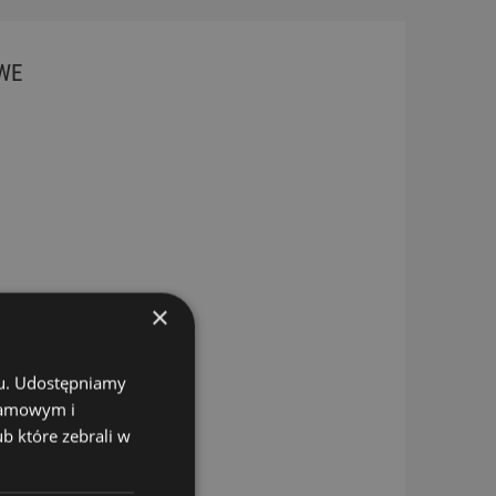
WE
×
chu. Udostępniamy
klamowym i
ub które zebrali w