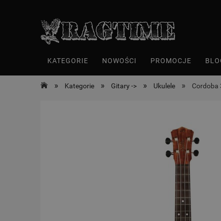
KATEGORIE
NOWOŚCI
PROMOCJE
BLO
»
»
»
»
Kategorie
Gitary ->
Ukulele
Cordoba 