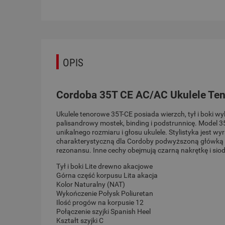
OPIS
Cordoba 35T CE AC/AC Ukulele Te
Ukulele tenorowe 35T-CE posiada wierzch, tył i boki wyk
palisandrowy mostek, binding i podstrunnicę. Model 35
unikalnego rozmiaru i głosu ukulele. Stylistyka jest 
charakterystyczną dla Cordoby podwyższoną główką z n
rezonansu. Inne cechy obejmują czarną nakrętkę i si
Tył i boki Lite drewno akacjowe
Górna część korpusu Lita akacja
Kolor Naturalny (NAT)
Wykończenie Połysk Poliuretan
Ilość progów na korpusie 12
Połączenie szyjki Spanish Heel
Kształt szyjki C