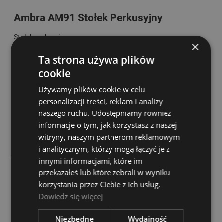
Ambra AM91 Stołek Perkusyjny
Stołek perkusyjny
×
Siedzisko okrągłe: 29 cm, grubość 6 cm
Ta strona używa plików
Wysokość: 52 cm
cookie
Waga ok 2,5 kg
Używamy plików cookie w celu
personalizacji treści, reklam i analizy
Nóżki podwójne
naszego ruchu. Udostępniamy również
Kolor: czarny
informacje o tym, jak korzystasz z naszej
witryny, naszym partnerom reklamowym
KOSZTY DOSTAWY
i analitycznym, którzy mogą łączyć je z
CENA NIE ZAWIERA EWENTUALNYCH KOSZTÓW PŁATNOŚCI
innymi informacjami, które im
przekazałeś lub które zebrali w wyniku
InPost Paczkomaty 24/7
14,00 zł
korzystania przez Ciebie z ich usług.
Dowiedz się więcej
InPost Kurier
16,00 zł
Niezbędne
Wydajność
Poczta Polska
(Przesyłki poczty Polskiej)
20,00 zł